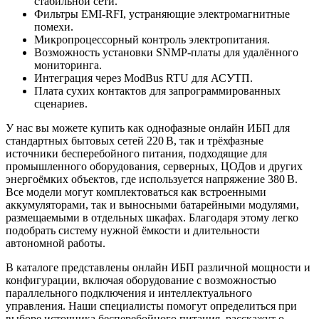
стабильной сети.
Фильтры EMI-RFI, устраняющие электромагнитные
помехи.
Микропроцессорный контроль электропитания.
Возможность установки SNMP-платы для удалённого
мониторинга.
Интеграция через ModBus RTU для АСУТП.
Плата сухих контактов для запрограммированных
сценариев.
У нас вы можете купить как однофазные онлайн ИБП для
стандартных бытовых сетей 220 В, так и трёхфазные
источники бесперебойного питания, подходящие для
промышленного оборудования, серверных, ЦОДов и других
энергоёмких объектов, где используется напряжение 380 В.
Все модели могут комплектоваться как встроенными
аккумуляторами, так и выносными батарейными модулями,
размещаемыми в отдельных шкафах. Благодаря этому легко
подобрать систему нужной ёмкости и длительности
автономной работы.
В каталоге представлены онлайн ИБП различной мощности и
конфигурации, включая оборудование с возможностью
параллельного подключения и интеллектуального
управления. Наши специалисты помогут определиться при
выборе источника бесперебойного питания, расскажут о