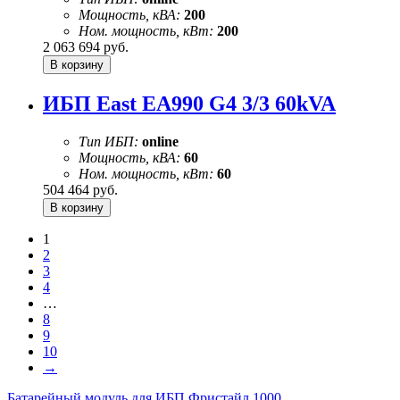
Мощность, кВА:
200
Ном. мощность, кВт:
200
2 063 694
руб.
ИБП East EA990 G4 3/3 60kVA
Тип ИБП:
online
Мощность, кВА:
60
Ном. мощность, кВт:
60
504 464
руб.
1
2
3
4
…
8
9
10
→
Батарейный модуль для ИБП Фристайл 1000