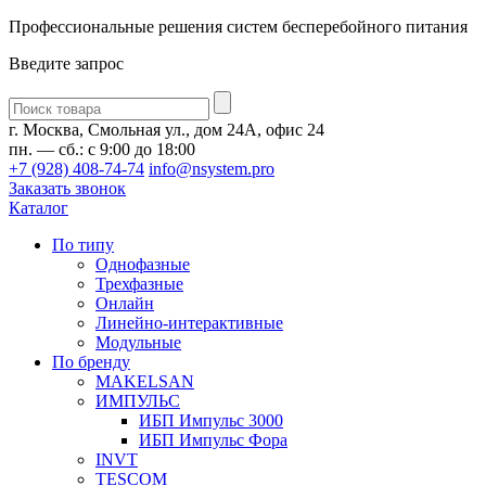
Профессиональные решения систем бесперебойного питания
Введите запрос
Введите
запрос
г. Москва, Смольная ул., дом 24А, офис 24
пн. — сб.: с 9:00 до 18:00
+7 (928) 408-74-74
info@nsystem.pro
Заказать звонок
Каталог
По типу
Однофазные
Трехфазные
Онлайн
Линейно-интерактивные
Модульные
По бренду
MAKELSAN
ИМПУЛЬС
ИБП Импульс 3000
ИБП Импульс Фора
INVT
TESCOM