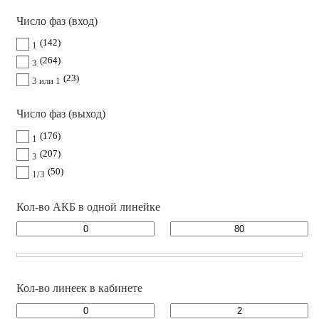
Число фаз (вход)
142
1
264
3
23
3 или 1
Число фаз (выход)
176
1
207
3
50
1/3
Кол-во АКБ в одной линейке
Кол-во линеек в кабинете