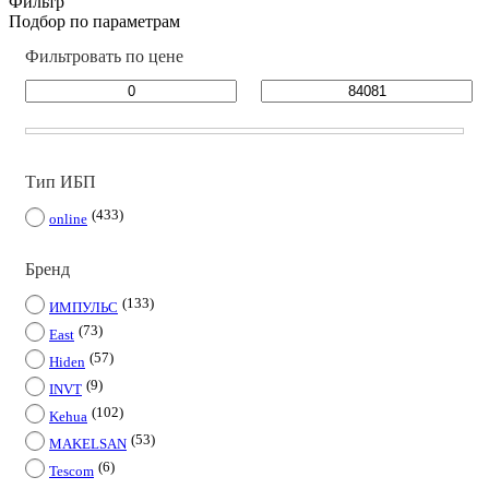
Фильтр
Подбор по параметрам
Фильтровать по цене
Тип ИБП
433
online
Бренд
133
ИМПУЛЬС
73
East
57
Hiden
9
INVT
102
Kehua
53
MAKELSAN
6
Tescom