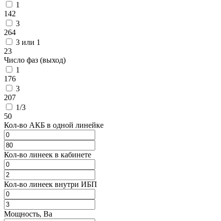
1
142
3
264
3 или 1
23
Число фаз (выход)
1
176
3
207
1/3
50
Кол-во АКБ в одной линейке
Кол-во линеек в кабинете
Кол-во линеек внутри ИБП
Мощность, Ва