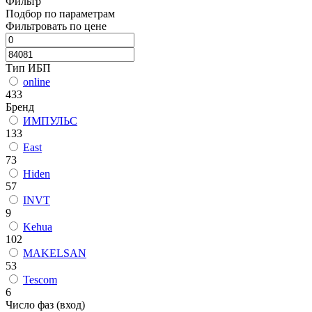
Фильтр
Подбор по параметрам
Фильтровать по цене
Тип ИБП
online
433
Бренд
ИМПУЛЬС
133
East
73
Hiden
57
INVT
9
Kehua
102
MAKELSAN
53
Tescom
6
Число фаз (вход)