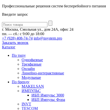
Профессиональные решения систем бесперебойного питания
Введите запрос
Введите
запрос
г. Москва, Смольная ул., дом 24А, офис 24
пн. — сб.: с 9:00 до 18:00
+7 (928) 408-74-74
info@nsystem.pro
Заказать звонок
Каталог
По типу
Однофазные
Трехфазные
Онлайн
Линейно-интерактивные
Модульные
По бренду
MAKELSAN
ИМПУЛЬС
ИБП Импульс 3000
ИБП Импульс Фора
INVT
TESCOM