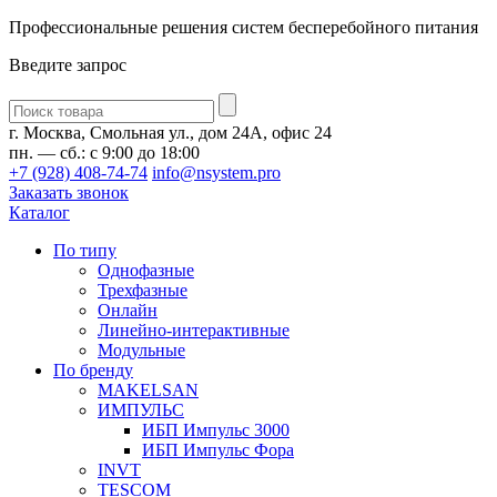
Профессиональные решения систем бесперебойного питания
Введите запрос
Введите
запрос
г. Москва, Смольная ул., дом 24А, офис 24
пн. — сб.: с 9:00 до 18:00
+7 (928) 408-74-74
info@nsystem.pro
Заказать звонок
Каталог
По типу
Однофазные
Трехфазные
Онлайн
Линейно-интерактивные
Модульные
По бренду
MAKELSAN
ИМПУЛЬС
ИБП Импульс 3000
ИБП Импульс Фора
INVT
TESCOM