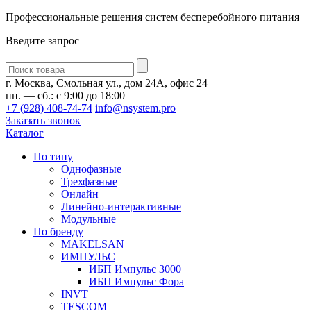
Профессиональные решения систем бесперебойного питания
Введите запрос
Введите
запрос
г. Москва, Смольная ул., дом 24А, офис 24
пн. — сб.: с 9:00 до 18:00
+7 (928) 408-74-74
info@nsystem.pro
Заказать звонок
Каталог
По типу
Однофазные
Трехфазные
Онлайн
Линейно-интерактивные
Модульные
По бренду
MAKELSAN
ИМПУЛЬС
ИБП Импульс 3000
ИБП Импульс Фора
INVT
TESCOM