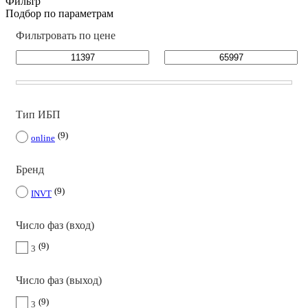
Фильтр
Подбор по параметрам
Фильтровать по цене
Тип ИБП
9
online
Бренд
9
INVT
Число фаз (вход)
9
3
Число фаз (выход)
9
3