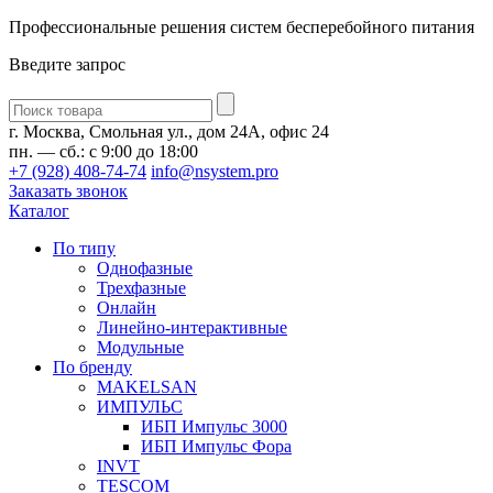
Профессиональные решения систем бесперебойного питания
Введите запрос
Введите
запрос
г. Москва, Смольная ул., дом 24А, офис 24
пн. — сб.: с 9:00 до 18:00
+7 (928) 408-74-74
info@nsystem.pro
Заказать звонок
Каталог
По типу
Однофазные
Трехфазные
Онлайн
Линейно-интерактивные
Модульные
По бренду
MAKELSAN
ИМПУЛЬС
ИБП Импульс 3000
ИБП Импульс Фора
INVT
TESCOM