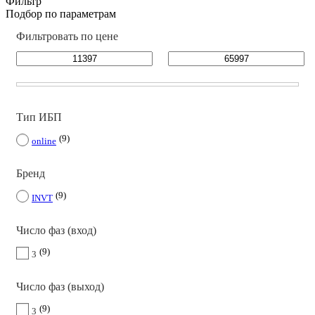
Фильтр
Подбор по параметрам
Фильтровать по цене
Тип ИБП
9
online
Бренд
9
INVT
Число фаз (вход)
9
3
Число фаз (выход)
9
3