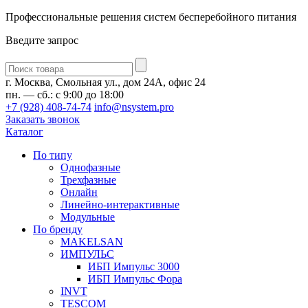
Профессиональные решения систем бесперебойного питания
Введите запрос
Введите
запрос
г. Москва, Смольная ул., дом 24А, офис 24
пн. — сб.: с 9:00 до 18:00
+7 (928) 408-74-74
info@nsystem.pro
Заказать звонок
Каталог
По типу
Однофазные
Трехфазные
Онлайн
Линейно-интерактивные
Модульные
По бренду
MAKELSAN
ИМПУЛЬС
ИБП Импульс 3000
ИБП Импульс Фора
INVT
TESCOM