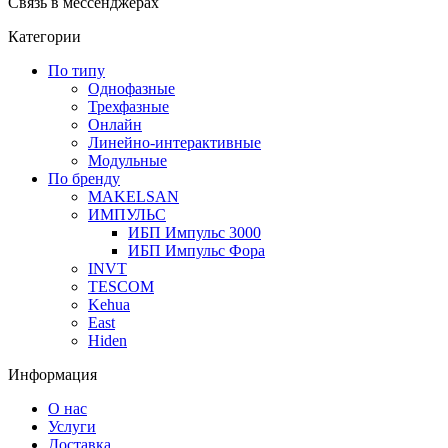
Связь в мессенджерах
Категории
По типу
Однофазные
Трехфазные
Онлайн
Линейно-интерактивные
Модульные
По бренду
MAKELSAN
ИМПУЛЬС
ИБП Импульс 3000
ИБП Импульс Фора
INVT
TESCOM
Kehua
East
Hiden
Информация
О нас
Услуги
Доставка