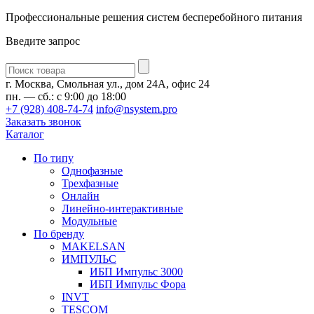
Профессиональные решения систем бесперебойного питания
Введите запрос
Введите
запрос
г. Москва, Смольная ул., дом 24А, офис 24
пн. — сб.: с 9:00 до 18:00
+7 (928) 408-74-74
info@nsystem.pro
Заказать звонок
Каталог
По типу
Однофазные
Трехфазные
Онлайн
Линейно-интерактивные
Модульные
По бренду
MAKELSAN
ИМПУЛЬС
ИБП Импульс 3000
ИБП Импульс Фора
INVT
TESCOM