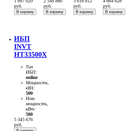
1 897 020
2 549 880
3 616 812
4 664 628
руб.
руб.
руб.
руб.
ИБП
INVT
HT33500X
Тип
ИБП:
online
Мощность,
кВА:
500
Ном.
мощность,
кВт:
500
5 345 676
руб.