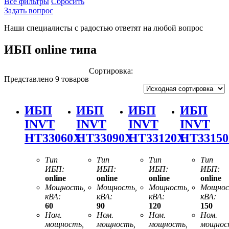
Все фильтры
Сбросить
Задать вопрос
Наши специалисты с радостью ответят на любой вопрос
ИБП online типа
Сортировка:
Представлено 9 товаров
ИБП
ИБП
ИБП
ИБП
INVT
INVT
INVT
INVT
HT33060X
HT33090X
HT33120X
HT3315
Тип
Тип
Тип
Тип
ИБП:
ИБП:
ИБП:
ИБП:
online
online
online
online
Мощность,
Мощность,
Мощность,
Мощнос
кВА:
кВА:
кВА:
кВА:
60
90
120
150
Ном.
Ном.
Ном.
Ном.
мощность,
мощность,
мощность,
мощнос