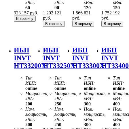
кВт:
кВт:
кВт:
кВт:
60
90
120
150
923 157
руб.
1 202 121
1 566 621
1 752 192
руб.
руб.
руб.
ИБП
ИБП
ИБП
ИБП
INVT
INVT
INVT
INVT
HT33200X
HT33250X
HT33300X
HT3340
Тип
Тип
Тип
Тип
ИБП:
ИБП:
ИБП:
ИБП:
online
online
online
online
Мощность,
Мощность,
Мощность,
Мощнос
кВА:
кВА:
кВА:
кВА:
200
250
300
400
Ном.
Ном.
Ном.
Ном.
мощность,
мощность,
мощность,
мощнос
кВт:
кВт:
кВт:
кВт:
200
250
300
400