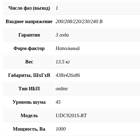
Число фаз (выход)
1
Входное напряжение
200/208/220/230/240 В
Гарантия
3 года
Форм-фактор
Напольный
Вес
13.5 кг
Габариты, ШхГхВ
438х426х86
Тип ИБП
online
Уровень шума
45
Модель
UDC9201S-RT
Мощность, Ва
1000