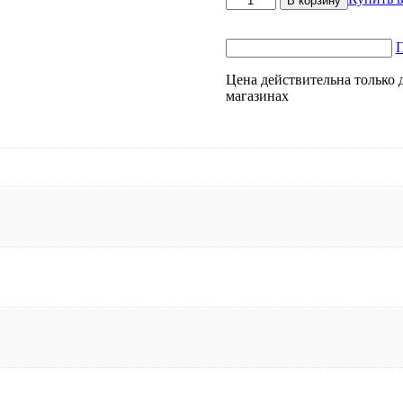
В корзину
товара
ИБП
Hiden
П
Expert
UDC9201S-
Цена действительна только 
RT
магазинах