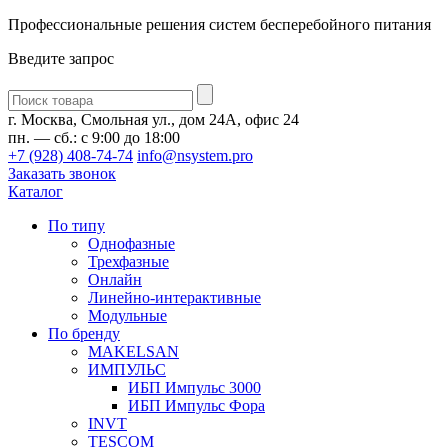
Профессиональные решения систем бесперебойного питания
Введите запрос
Введите
запрос
г. Москва, Смольная ул., дом 24А, офис 24
пн. — сб.: с 9:00 до 18:00
+7 (928) 408-74-74
info@nsystem.pro
Заказать звонок
Каталог
По типу
Однофазные
Трехфазные
Онлайн
Линейно-интерактивные
Модульные
По бренду
MAKELSAN
ИМПУЛЬС
ИБП Импульс 3000
ИБП Импульс Фора
INVT
TESCOM