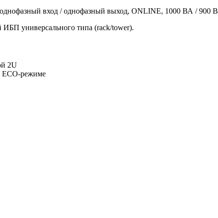
днофазный вход / однофазный выход, ONLINE, 1000 ВА / 900 В
БП универсального типа (rack/tower).
ой 2U
в ЕСО-режиме