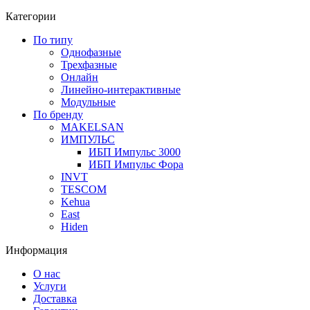
Категории
По типу
Однофазные
Трехфазные
Онлайн
Линейно-интерактивные
Модульные
По бренду
MAKELSAN
ИМПУЛЬС
ИБП Импульс 3000
ИБП Импульс Фора
INVT
TESCOM
Kehua
East
Hiden
Информация
О нас
Услуги
Доставка