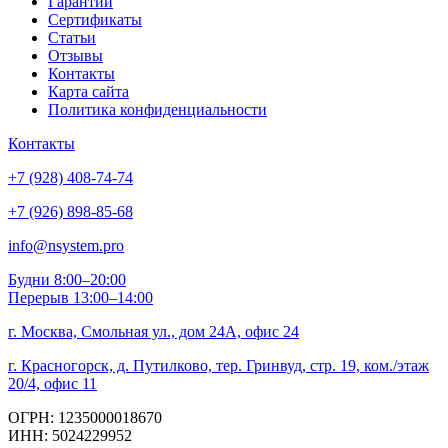
Гарантии
Сертификаты
Статьи
Отзывы
Контакты
Карта сайта
Политика конфиденциальности
Контакты
+7 (928) 408-74-74
+7 (926) 898-85-68
info@nsystem.pro
Будни 8:00–20:00
Перерыв 13:00–14:00
г. Москва, Смольная ул., дом 24А, офис 24
г. Красногорск, д. Путилково, тер. Гринвуд, стр. 19, ком./этаж
20/4, офис 11
ОГРН: 1235000018670
ИНН: 5024229952