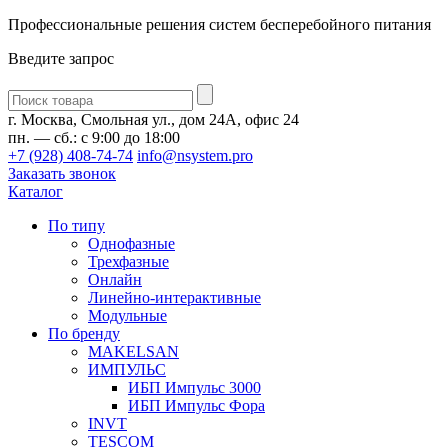
Профессиональные решения систем бесперебойного питания
Введите запрос
Введите
запрос
г. Москва, Смольная ул., дом 24А, офис 24
пн. — сб.: с 9:00 до 18:00
+7 (928) 408-74-74
info@nsystem.pro
Заказать звонок
Каталог
По типу
Однофазные
Трехфазные
Онлайн
Линейно-интерактивные
Модульные
По бренду
MAKELSAN
ИМПУЛЬС
ИБП Импульс 3000
ИБП Импульс Фора
INVT
TESCOM