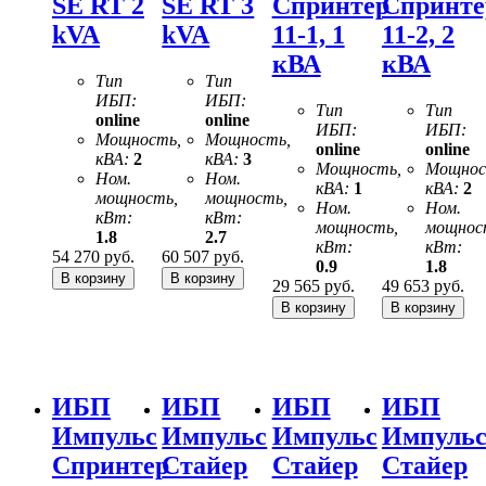
SE RT 2
SE RT 3
Спринтер
Спринте
kVA
kVA
11-1, 1
11-2, 2
кВА
кВА
Тип
Тип
ИБП:
ИБП:
Тип
Тип
online
online
ИБП:
ИБП:
Мощность,
Мощность,
online
online
кВА:
2
кВА:
3
Мощность,
Мощнос
Ном.
Ном.
кВА:
1
кВА:
2
мощность,
мощность,
Ном.
Ном.
кВт:
кВт:
мощность,
мощнос
1.8
2.7
кВт:
кВт:
54 270
руб.
60 507
руб.
0.9
1.8
29 565
руб.
49 653
руб.
ИБП
ИБП
ИБП
ИБП
Импульс
Импульс
Импульс
Импуль
Спринтер
Стайер
Стайер
Стайер