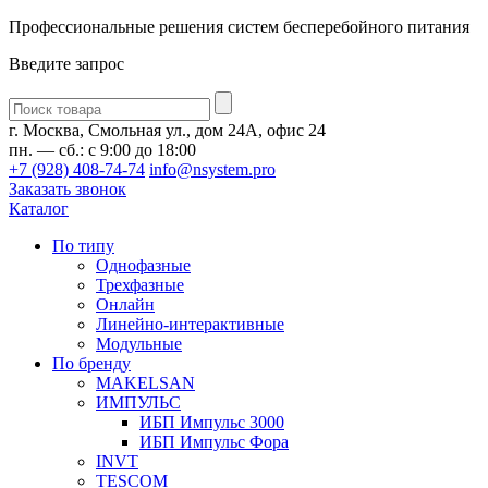
Профессиональные решения систем бесперебойного питания
Введите запрос
Введите
запрос
г. Москва, Смольная ул., дом 24А, офис 24
пн. — сб.: с 9:00 до 18:00
+7 (928) 408-74-74
info@nsystem.pro
Заказать звонок
Каталог
По типу
Однофазные
Трехфазные
Онлайн
Линейно-интерактивные
Модульные
По бренду
MAKELSAN
ИМПУЛЬС
ИБП Импульс 3000
ИБП Импульс Фора
INVT
TESCOM