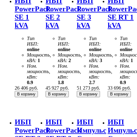
ИБП
ИБП
ИБП
ИБП
PowerPack
PowerPack
PowerPack
PowerPa
SE 1
SE 2
SE 3
SE RT 1
kVA
kVA
kVA
kVA
Тип
Тип
Тип
Тип
ИБП:
ИБП:
ИБП:
ИБП:
online
online
online
online
Мощность,
Мощность,
Мощность,
Мощнос
кВА:
1
кВА:
2
кВА:
3
кВА:
1
Ном.
Ном.
Ном.
Ном.
мощность,
мощность,
мощность,
мощнос
кВт:
кВт:
кВт:
кВт:
0.9
1.8
2.7
0.9
26 406
руб.
45 927
руб.
51 273
руб.
33 696
руб.
ИБП
ИБП
ИБП
ИБП
PowerPack
PowerPack
Импульс
Импуль