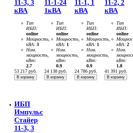
11-3, 3
11-1-24
11-1, 1
11-2, 2
кВА
1кВА
кВА
кВА
Тип
Тип
Тип
Тип
ИБП:
ИБП:
ИБП:
ИБП:
online
online
online
online
Мощность,
Мощность,
Мощность,
Мощнос
кВА:
3
кВА:
1
кВА:
1
кВА:
2
Ном.
Ном.
Ном.
Ном.
мощность,
мощность,
мощность,
мощнос
кВт:
кВт:
кВт:
кВт:
2.7
0.9
0.9
1.8
53 217
руб.
24 138
руб.
24 786
руб.
41 391
руб.
ИБП
Импульс
Стайер
11-3, 3