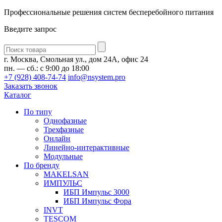
Профессиональные решения систем бесперебойного питания
Введите запрос
Введите
запрос
г. Москва, Смольная ул., дом 24А, офис 24
пн. — сб.: с 9:00 до 18:00
+7 (928) 408-74-74
info@nsystem.pro
Заказать звонок
Каталог
По типу
Однофазные
Трехфазные
Онлайн
Линейно-интерактивные
Модульные
По бренду
MAKELSAN
ИМПУЛЬС
ИБП Импульс 3000
ИБП Импульс Фора
INVT
TESCOM