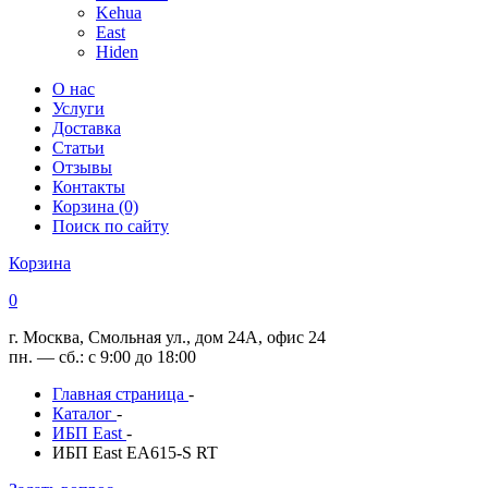
Kehua
East
Hiden
О нас
Услуги
Доставка
Статьи
Отзывы
Контакты
Корзина (0)
Поиск по сайту
Корзина
0
г. Москва, Смольная ул., дом 24А, офис 24
пн. — сб.: с 9:00 до 18:00
Главная страница
-
Каталог
-
ИБП East
-
ИБП East EA615-S RT