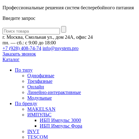
Профессиональные решения систем бесперебойного питания
Введите запрос
Введите
запрос
г. Москва, Смольная ул., дом 24А, офис 24
пн. — сб.: с 9:00 до 18:00
+7 (928) 408-74-74
info@nsystem.pro
Заказать звонок
Каталог
По типу
Однофазные
Трехфазные
Онлайн
Линейно-интерактивные
Модульные
По бренду
MAKELSAN
ИМПУЛЬС
ИБП Импульс 3000
ИБП Импульс Фора
INVT
TESCOM