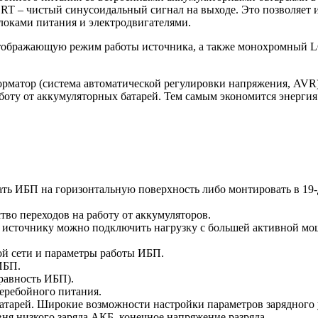
T – чистый синусоидальный сигнал на выходе. Это позволяет и
локами питания и электродвигателями.
тображающую режим работы источника, а также монохромный 
рматор (система автоматической регулировки напряжения, AVR)
аботу от аккумуляторных батарей. Тем самым экономится энерги
ать ИБП на горизонтальную поверхность либо монтировать в 1
во переходов на работу от аккумуляторов.
 источнику можно подключить нагрузку с большей активной мо
й сети и параметры работы ИБП.
ИБП.
правность ИБП).
еребойного питания.
атарей. Широкие возможности настройки параметров зарядного у
я низкого заряда АКБ, конечное напряжение разряда.