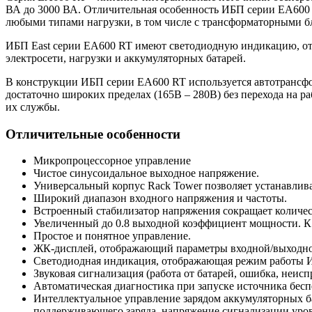
ВА до 3000 ВА. Отличительная особенность ИБП серии EA600 R
любыми типами нагрузки, в том числе с трансформаторными б
ИБП East серии EA600 RT имеют светодиодную индикацию, о
электросети, нагрузки и аккумуляторных батарей.
В конструкции ИБП серии EA600 RT используется автотрансфо
достаточно широких пределах (165В – 280В) без перехода на р
их службы.
Отличительные особенности
Микропроцессорное управление
Чистое синусоидальное выходное напряжение.
Универсальный корпус Rack Tower позволяет устанавлив
Широкий диапазон входного напряжения и частоты.
Встроенный стабилизатор напряжения сокращает количест
Увеличенный до 0.8 выходной коэффициент мощности. К
Простое и понятное управление.
ЖК-дисплей, отображающий параметры входной/выходно
Светодиодная индикация, отображающая режим работы 
Звуковая сигнализация (работа от батарей, ошибка, неис
Автоматическая диагностика при запуске источника бесп
Интеллектуальное управление зарядом аккумуляторных б
поддерживающего заряда, напряжение сигнализации уровн