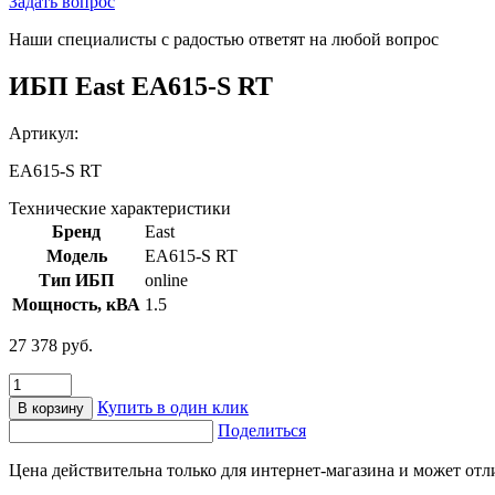
Задать вопрос
Наши специалисты с радостью ответят на любой вопрос
ИБП East EA615-S RT
Артикул:
EA615-S RT
Технические характеристики
Бренд
East
Модель
EA615-S RT
Тип ИБП
online
Мощность, кВА
1.5
27 378
руб.
Количество
товара
Купить в один клик
В корзину
ИБП
Поделиться
East
EA615-
Цена действительна только для интернет-магазина и может отл
S