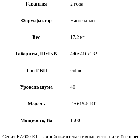
Гарантия
2 года
Форм-фактор
Напольный
Вес
17.2 кг
Габариты, ШхГхВ
440х410х132
Тип ИБП
online
Уровень шума
40
Модель
EA615-S RT
Мощность, Ва
1500
Серия EA600 RT – линейно-интерактивные источники беспере