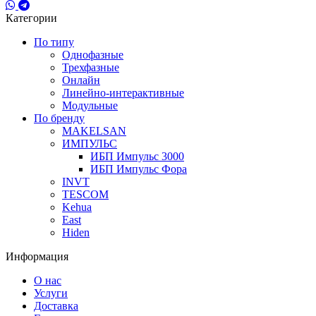
Категории
По типу
Однофазные
Трехфазные
Онлайн
Линейно-интерактивные
Модульные
По бренду
MAKELSAN
ИМПУЛЬС
ИБП Импульс 3000
ИБП Импульс Фора
INVT
TESCOM
Kehua
East
Hiden
Информация
О нас
Услуги
Доставка