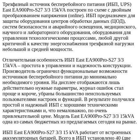
Трехфазный источник бесперебойного питания (ИБП, UPS)
East EA900Pro-S27 3/3 15kVA построен по схеме с двойным
преобразованием напряжения (online). ИБП предназначен для
защиты оборудования центров обработки данных (ЦОД),
систем безопасности и аварийного освещения, медицинского,
научного и лабораторного оборудования, оборудования для
управления технологическими процессами, любой другой
критичной к качеству энергоснабжения трехфазной нагрузки
небольшой и средней мощности.
Отличительная особенность ИБП East EA900Pro-S27 3/3
15kVA – простота в управлении и надежность конструкции.
Производитель ограничил функциональные возможности
источников бесперебойного питания до минимально
необходимого уровня. На дисплее отображаются лишь
действительно нужные параметры, журнал ошибок стал
проще и короче, убраны большинство неиспользуемых
пользователями настроек и функций. В результате получился
простой и надежный ИБП с хорошими техническими
характеристиками и, что немаловажно, по очень
привлекательной цене. Модель East EA900Pro-S27 3/3 15kVA
одна из самых бюджетных из предлагаемых сегодня на рынке.
ИБП East EA900Pro-S27 3/3 15 kVA работает от встроенных
аккумуляторных батарей. Всего в ИБП установлено 40 (две