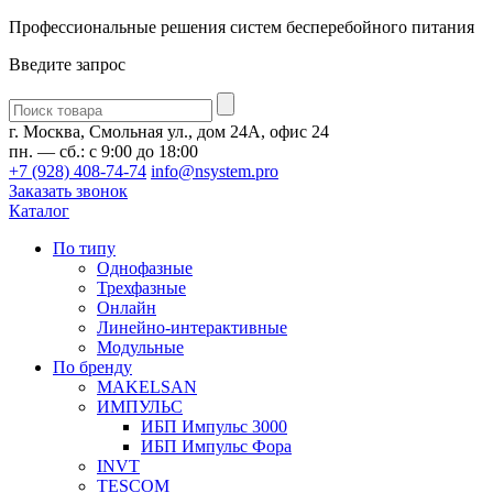
Профессиональные решения систем бесперебойного питания
Введите запрос
Введите
запрос
г. Москва, Смольная ул., дом 24А, офис 24
пн. — сб.: с 9:00 до 18:00
+7 (928) 408-74-74
info@nsystem.pro
Заказать звонок
Каталог
По типу
Однофазные
Трехфазные
Онлайн
Линейно-интерактивные
Модульные
По бренду
MAKELSAN
ИМПУЛЬС
ИБП Импульс 3000
ИБП Импульс Фора
INVT
TESCOM