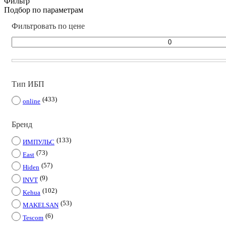
Фильтр
Подбор по параметрам
Фильтровать по цене
Тип ИБП
433
online
Бренд
133
ИМПУЛЬС
73
East
57
Hiden
9
INVT
102
Kehua
53
MAKELSAN
6
Tescom