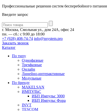
Профессиональные решения систем бесперебойного питания
Введите запрос
Введите
запрос
г. Москва, Смольная ул., дом 24А, офис 24
пн. — сб.: с 9:00 до 18:00
+7 (928) 408-74-74
info@nsystem.pro
Заказать звонок
Каталог
По типу
Однофазные
Трехфазные
Онлайн
Линейно-интерактивные
Модульные
По бренду
MAKELSAN
ИМПУЛЬС
ИБП Импульс 3000
ИБП Импульс Фора
INVT
TESCOM