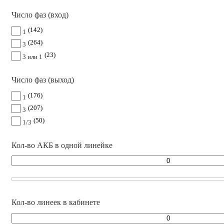
Число фаз (вход)
142
1
264
3
23
3 или 1
Число фаз (выход)
176
1
207
3
50
1/3
Кол-во АКБ в одной линейке
Кол-во линеек в кабинете