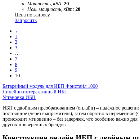
Мощность, кВА:
20
Ном. мощность, кВт:
20
Цена по запросу
Запросить
←
1
2
3
…
7
8
9
10
Батарейный модуль для ИБП Фристайл 1000
Линейно интерактивный ИБП
Установка ИБП
ИБП с двойным преобразованием (онлайн) – надёжное решение 
постоянное (через выпрямитель), затем обратно в переменное (
происходит мгновенно – без задержек, что особенно важно д
других проверенных брендов.
Конструкция онлайн ИБП с двойным п