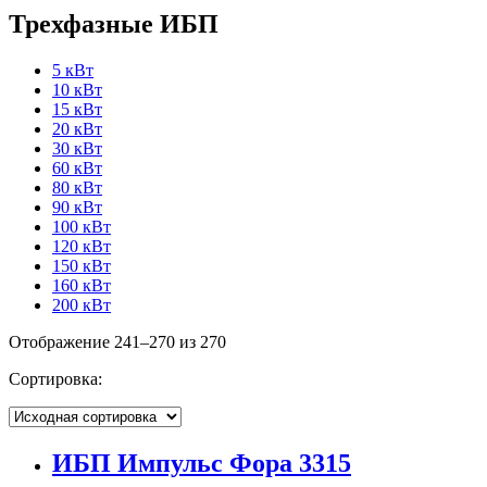
Трехфазные ИБП
5 кВт
10 кВт
15 кВт
20 кВт
30 кВт
60 кВт
80 кВт
90 кВт
100 кВт
120 кВт
150 кВт
160 кВт
200 кВт
Отображение 241–270 из 270
Сортировка:
ИБП Импульс Фора 3315