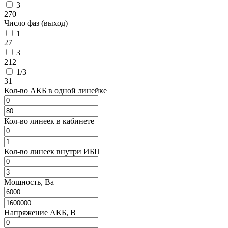
3
270
Число фаз (выход)
1
27
3
212
1/3
31
Кол-во АКБ в одной линейке
Кол-во линеек в кабинете
Кол-во линеек внутри ИБП
Мощность, Ва
Напряжение АКБ, В