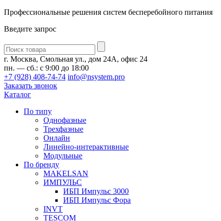
Профессиональные решения систем бесперебойного питания
Введите запрос
Введите
запрос
г. Москва, Смольная ул., дом 24А, офис 24
пн. — сб.: с 9:00 до 18:00
+7 (928) 408-74-74
info@nsystem.pro
Заказать звонок
Каталог
По типу
Однофазные
Трехфазные
Онлайн
Линейно-интерактивные
Модульные
По бренду
MAKELSAN
ИМПУЛЬС
ИБП Импульс 3000
ИБП Импульс Фора
INVT
TESCOM