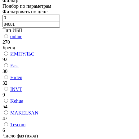
Фильтр
Подбор по параметрам
Фильтровать по цене
Тип ИБП
online
270
Бренд
ИМПУЛЬС
92
East
30
Hiden
32
INVT
9
Kehua
54
MAKELSAN
47
Tescom
6
Число фаз (вход)