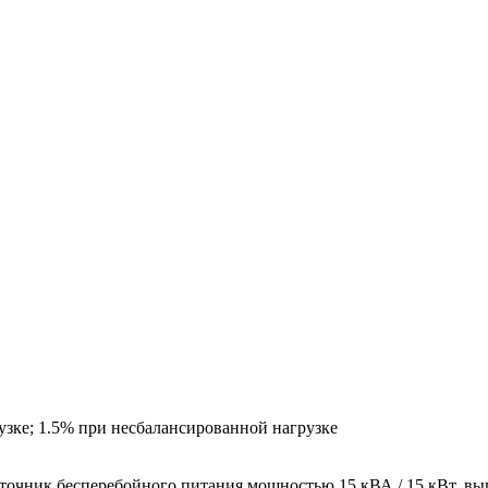
зке; 1.5% при несбалансированной нагрузке
чник бесперебойного питания мощностью 15 кВА / 15 кВт, вып