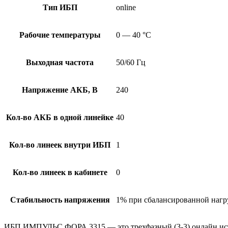
Тип ИБП
online
Рабочие температуры
0 — 40 °С
Выходная частота
50/60 Гц
Напряжение АКБ, В
240
Кол-во АКБ в одной линейке
40
Кол-во линеек внутри ИБП
1
Кол-во линеек в кабинете
0
Стабильность напряжения
1% при сбалансированной нагру
ИБП ИМПУЛЬС ФОРА 3315 — это трехфазный (3-3) онлайн исто