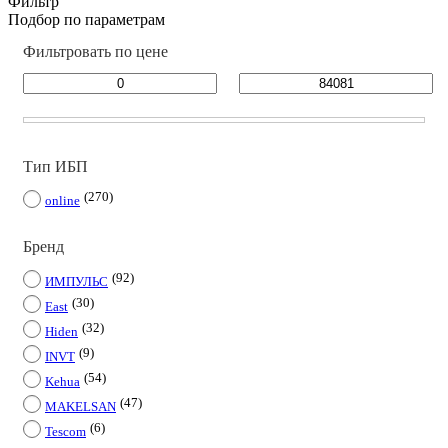
Фильтр
Подбор по параметрам
Фильтровать по цене
Тип ИБП
270
online
Бренд
92
ИМПУЛЬС
30
East
32
Hiden
9
INVT
54
Kehua
47
MAKELSAN
6
Tescom