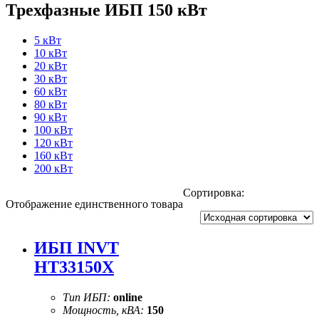
Трехфазные ИБП 150 кВт
5 кВт
10 кВт
20 кВт
30 кВт
60 кВт
80 кВт
90 кВт
100 кВт
120 кВт
160 кВт
200 кВт
Сортировка:
Отображение единственного товара
ИБП INVT
HT33150X
Тип ИБП:
online
Мощность, кВА:
150