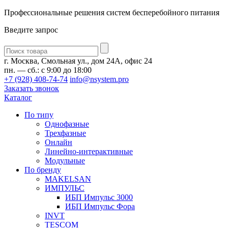
Профессиональные решения систем бесперебойного питания
Введите запрос
Введите
запрос
г. Москва, Смольная ул., дом 24А, офис 24
пн. — сб.: с 9:00 до 18:00
+7 (928) 408-74-74
info@nsystem.pro
Заказать звонок
Каталог
По типу
Однофазные
Трехфазные
Онлайн
Линейно-интерактивные
Модульные
По бренду
MAKELSAN
ИМПУЛЬС
ИБП Импульс 3000
ИБП Импульс Фора
INVT
TESCOM