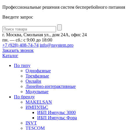
Профессиональные решения систем бесперебойного питания
Введите запрос
Введите
запрос
г. Москва, Смольная ул., дом 24А, офис 24
пн. — сб.: с 9:00 до 18:00
+7 (928) 408-74-74
info@nsystem.pro
Заказать звонок
Каталог
По типу
Однофазные
Трехфазные
Онлайн
Линейно-интерактивные
Модульные
По бренду
MAKELSAN
ИМПУЛЬС
ИБП Импульс 3000
ИБП Импульс Фора
INVT
TESCOM