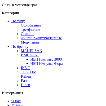
Связь в мессенджерах
Категории
По типу
Однофазные
Трехфазные
Онлайн
Линейно-интерактивные
Модульные
По бренду
MAKELSAN
ИМПУЛЬС
ИБП Импульс 3000
ИБП Импульс Фора
INVT
TESCOM
Kehua
East
Hiden
Информация
О нас
Услуги