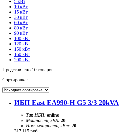
5 кВт
10 кВт
15 кВт
30 кВт
60 кВт
80 кВт
90 кВт
100 кВт
120 кВт
150 кВт
160 кВт
200 кВт
Представлено 10 товаров
Сортировка:
ИБП East EA990-H G5 3/3 20kVA
Тип ИБП:
online
Мощность, кВА:
20
Ном. мощность, кВт:
20
317 115
руб.