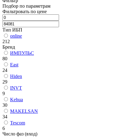
Фильтр
Подбор по параметрам
Фильтровать по цене
Тип ИБП
online
212
Бренд
ИМПУЛЬС
80
East
24
Hiden
29
INVT
9
Kehua
30
MAKELSAN
34
Tescom
6
Число фаз (вход)