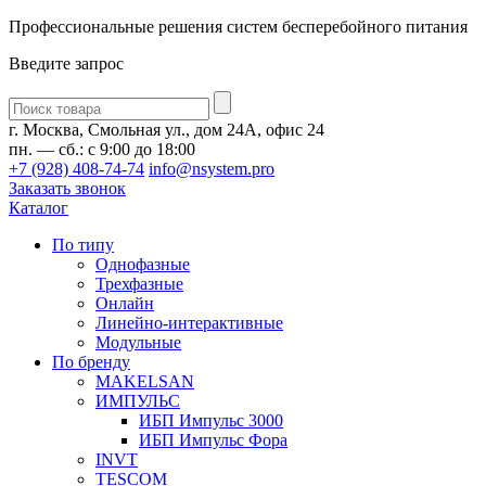
Профессиональные решения систем бесперебойного питания
Введите запрос
Введите
запрос
г. Москва, Смольная ул., дом 24А, офис 24
пн. — сб.: с 9:00 до 18:00
+7 (928) 408-74-74
info@nsystem.pro
Заказать звонок
Каталог
По типу
Однофазные
Трехфазные
Онлайн
Линейно-интерактивные
Модульные
По бренду
MAKELSAN
ИМПУЛЬС
ИБП Импульс 3000
ИБП Импульс Фора
INVT
TESCOM