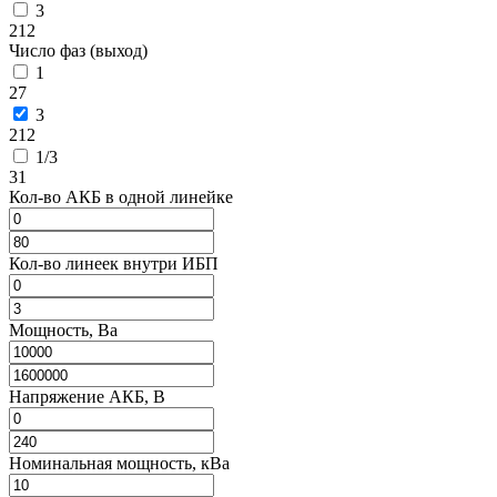
3
212
Число фаз (выход)
1
27
3
212
1/3
31
Кол-во АКБ в одной линейке
Кол-во линеек внутри ИБП
Мощность, Ва
Напряжение АКБ, В
Номинальная мощность, кВа