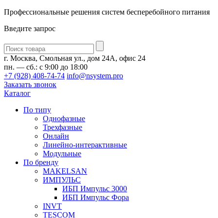
Профессиональные решения систем бесперебойного питания
Введите запрос
Введите
запрос
г. Москва, Смольная ул., дом 24А, офис 24
пн. — сб.: с 9:00 до 18:00
+7 (928) 408-74-74
info@nsystem.pro
Заказать звонок
Каталог
По типу
Однофазные
Трехфазные
Онлайн
Линейно-интерактивные
Модульные
По бренду
MAKELSAN
ИМПУЛЬС
ИБП Импульс 3000
ИБП Импульс Фора
INVT
TESCOM