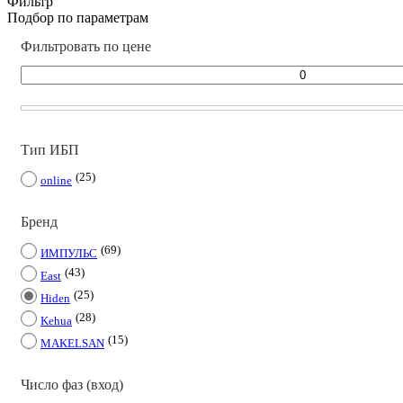
Фильтр
Подбор по параметрам
Фильтровать по цене
Тип ИБП
25
online
Бренд
69
ИМПУЛЬС
43
East
25
Hiden
28
Kehua
15
MAKELSAN
Число фаз (вход)