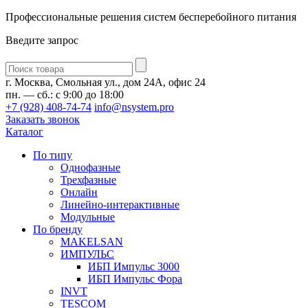
Профессиональные решения систем бесперебойного питания
Введите запрос
Введите
запрос
г. Москва, Смольная ул., дом 24А, офис 24
пн. — сб.: с 9:00 до 18:00
+7 (928) 408-74-74
info@nsystem.pro
Заказать звонок
Каталог
По типу
Однофазные
Трехфазные
Онлайн
Линейно-интерактивные
Модульные
По бренду
MAKELSAN
ИМПУЛЬС
ИБП Импульс 3000
ИБП Импульс Фора
INVT
TESCOM