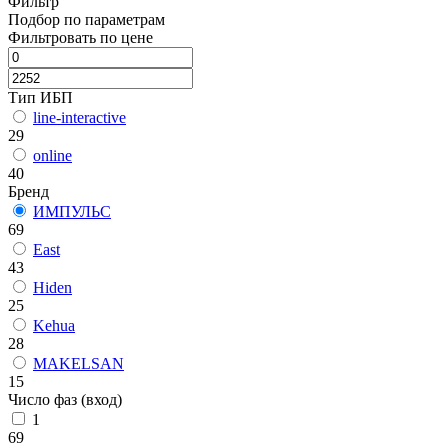
Фильтр
Подбор по параметрам
Фильтровать по цене
Тип ИБП
line-interactive
29
online
40
Бренд
ИМПУЛЬС
69
East
43
Hiden
25
Kehua
28
MAKELSAN
15
Число фаз (вход)
1
69