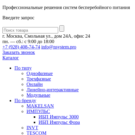
Профессиональные решения систем бесперебойного питания
Введите запрос
Введите
запрос
г. Москва, Смольная ул., дом 24А, офис 24
пн. — сб.: с 9:00 до 18:00
+7 (928) 408-74-74
info@nsystem.pro
Заказать звонок
Каталог
По типу
Однофазные
Трехфазные
Онлайн
Линейно-интерактивные
Модульные
По бренду
MAKELSAN
ИМПУЛЬС
ИБП Импульс 3000
ИБП Импульс Фора
INVT
TESCOM