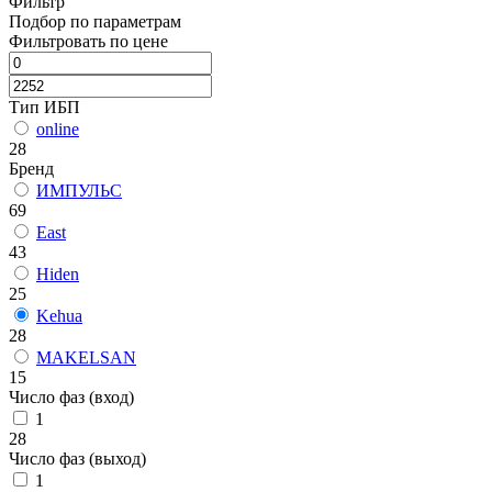
Фильтр
Подбор по параметрам
Фильтровать по цене
Тип ИБП
online
28
Бренд
ИМПУЛЬС
69
East
43
Hiden
25
Kehua
28
MAKELSAN
15
Число фаз (вход)
1
28
Число фаз (выход)
1