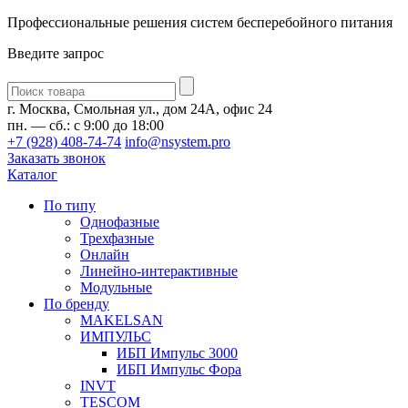
Профессиональные решения систем бесперебойного питания
Введите запрос
Введите
запрос
г. Москва, Смольная ул., дом 24А, офис 24
пн. — сб.: с 9:00 до 18:00
+7 (928) 408-74-74
info@nsystem.pro
Заказать звонок
Каталог
По типу
Однофазные
Трехфазные
Онлайн
Линейно-интерактивные
Модульные
По бренду
MAKELSAN
ИМПУЛЬС
ИБП Импульс 3000
ИБП Импульс Фора
INVT
TESCOM