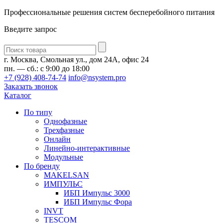
Профессиональные решения систем бесперебойного питания
Введите запрос
Введите
запрос
г. Москва, Смольная ул., дом 24А, офис 24
пн. — сб.: с 9:00 до 18:00
+7 (928) 408-74-74
info@nsystem.pro
Заказать звонок
Каталог
По типу
Однофазные
Трехфазные
Онлайн
Линейно-интерактивные
Модульные
По бренду
MAKELSAN
ИМПУЛЬС
ИБП Импульс 3000
ИБП Импульс Фора
INVT
TESCOM