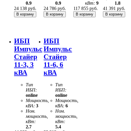
0.9
0.9
кВт:
9
1.8
24 138
руб.
24 786
руб.
117 855
руб.
41 391
руб.
ИБП
ИБП
Импульс
Импульс
Стайер
Стайер
11-3, 3
11-6, 6
кВА
кВА
Тип
Тип
ИБП:
ИБП:
online
online
Мощность,
Мощность,
кВА:
3
кВА:
6
Ном.
Ном.
мощность,
мощность,
кВт:
кВт:
2.7
5.4