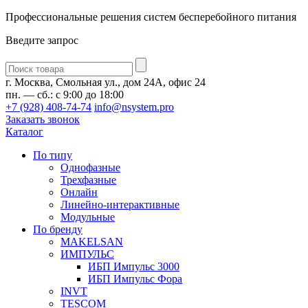
Профессиональные решения систем бесперебойного питания
Введите запрос
Введите
запрос
г. Москва, Смольная ул., дом 24А, офис 24
пн. — сб.: с 9:00 до 18:00
+7 (928) 408-74-74
info@nsystem.pro
Заказать звонок
Каталог
По типу
Однофазные
Трехфазные
Онлайн
Линейно-интерактивные
Модульные
По бренду
MAKELSAN
ИМПУЛЬС
ИБП Импульс 3000
ИБП Импульс Фора
INVT
TESCOM