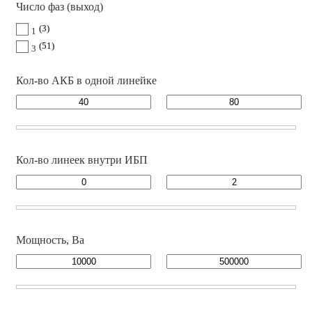
Число фаз (выход)
3
1
51
3
Кол-во АКБ в одной линейке
Кол-во линеек внутри ИБП
Мощность, Ва