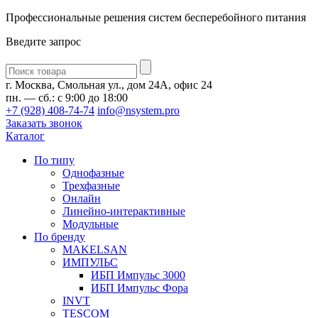
Профессиональные решения систем бесперебойного питания
Введите запрос
Введите
запрос
г. Москва, Смольная ул., дом 24А, офис 24
пн. — сб.: с 9:00 до 18:00
+7 (928) 408-74-74
info@nsystem.pro
Заказать звонок
Каталог
По типу
Однофазные
Трехфазные
Онлайн
Линейно-интерактивные
Модульные
По бренду
MAKELSAN
ИМПУЛЬС
ИБП Импульс 3000
ИБП Импульс Фора
INVT
TESCOM