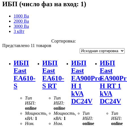
ИБП (число фаз на вход: 1)
1000 Ва
2000 Ва
3000 Ва
3 кВт
Сортировка:
Представлено 11 товаров
ИБП
ИБП
ИБП
ИБП
East
East
East
East
EA610-
EA610-
EA900Pro-
EA900Pr
S
S RT
H 1
H RT 1
kVA
kVA
Тип
Тип
DC24V
DC24V
ИБП:
ИБП:
online
online
Мощность,
Мощность,
Тип
Тип
кВА:
1
кВА:
1
ИБП:
ИБП:
Ном.
Ном.
online
online