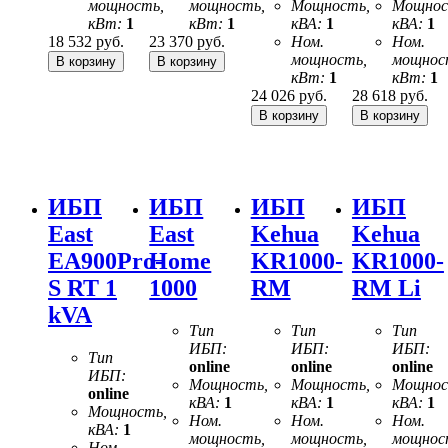
мощность,
мощность,
Мощность,
Мощнос
кВт:
1
кВт:
1
кВА:
1
кВА:
1
18 532
руб.
23 370
руб.
Ном.
Ном.
мощность,
мощнос
кВт:
1
кВт:
1
24 026
руб.
28 618
руб.
ИБП
ИБП
ИБП
ИБП
East
East
Kehua
Kehua
EA900Pro-
Home
KR1000-
KR1000-
S RT 1
1000
RM
RM Li
kVA
Тип
Тип
Тип
ИБП:
ИБП:
ИБП:
Тип
online
online
online
ИБП:
Мощность,
Мощность,
Мощнос
online
кВА:
1
кВА:
1
кВА:
1
Мощность,
Ном.
Ном.
Ном.
кВА:
1
мощность,
мощность,
мощнос
Ном.