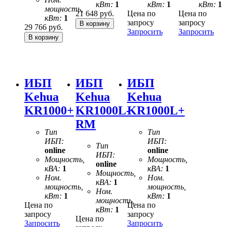
кВт:
1
кВт:
1
кВт:
1
мощность,
21 648
руб.
Цена по
Цена по
кВт:
1
запросу
запросу
29 766
руб.
Запросить
Запросить
ИБП
ИБП
ИБП
Kehua
Kehua
Kehua
KR1000+
KR1000L-
KR1000L+
RM
Тип
Тип
ИБП:
ИБП:
Тип
online
online
ИБП:
Мощность,
Мощность,
online
кВА:
1
кВА:
1
Мощность,
Ном.
Ном.
кВА:
1
мощность,
мощность,
Ном.
кВт:
1
кВт:
1
мощность,
Цена по
Цена по
кВт:
1
запросу
запросу
Цена по
Запросить
Запросить