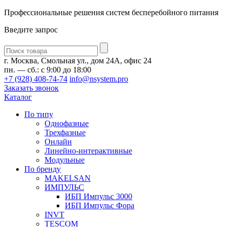
Профессиональные решения систем бесперебойного питания
Введите запрос
Введите
запрос
г. Москва, Смольная ул., дом 24А, офис 24
пн. — сб.: с 9:00 до 18:00
+7 (928) 408-74-74
info@nsystem.pro
Заказать звонок
Каталог
По типу
Однофазные
Трехфазные
Онлайн
Линейно-интерактивные
Модульные
По бренду
MAKELSAN
ИМПУЛЬС
ИБП Импульс 3000
ИБП Импульс Фора
INVT
TESCOM