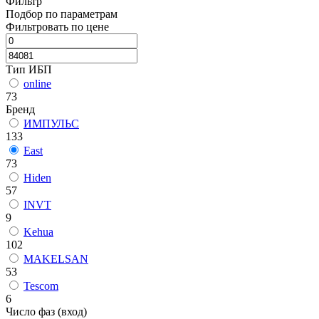
Фильтр
Подбор по параметрам
Фильтровать по цене
Тип ИБП
online
73
Бренд
ИМПУЛЬС
133
East
73
Hiden
57
INVT
9
Kehua
102
MAKELSAN
53
Tescom
6
Число фаз (вход)