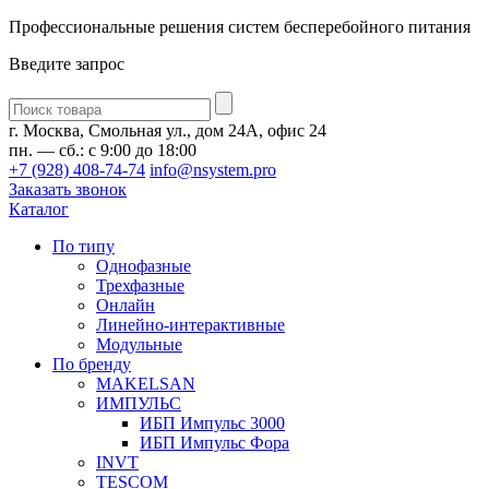
Профессиональные решения систем бесперебойного питания
Введите запрос
Введите
запрос
г. Москва, Смольная ул., дом 24А, офис 24
пн. — сб.: с 9:00 до 18:00
+7 (928) 408-74-74
info@nsystem.pro
Заказать звонок
Каталог
По типу
Однофазные
Трехфазные
Онлайн
Линейно-интерактивные
Модульные
По бренду
MAKELSAN
ИМПУЛЬС
ИБП Импульс 3000
ИБП Импульс Фора
INVT
TESCOM