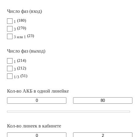
Число фаз (вход)
180
1
270
3
23
3 или 1
Число фаз (выход)
214
1
212
3
51
1/3
Кол-во АКБ в одной линейке
Кол-во линеек в кабинете