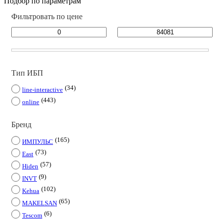
Подбор по параметрам
Фильтровать по цене
Тип ИБП
34
line-interactive
443
online
Бренд
165
ИМПУЛЬС
73
East
57
Hiden
9
INVT
102
Kehua
65
MAKELSAN
6
Tescom