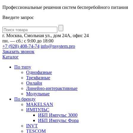
Профессиональные решения систем бесперебойного питания
Введите запрос
Введите
запрос
г. Москва, Смольная ул., дом 24А, офис 24
пн. — сб.: с 9:00 до 18:00
+7 (928) 408-74-74
info@nsystem.pro
Заказать звонок
Каталог
По типу
Однофазные
Трехфазные
Онлайн
Линейно-интерактивные
Модульные
По бренду
MAKELSAN
ИМПУЛЬС
ИБП Импульс 3000
ИБП Импульс Фора
INVT
TESCOM