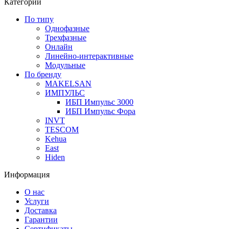
Категории
По типу
Однофазные
Трехфазные
Онлайн
Линейно-интерактивные
Модульные
По бренду
MAKELSAN
ИМПУЛЬС
ИБП Импульс 3000
ИБП Импульс Фора
INVT
TESCOM
Kehua
East
Hiden
Информация
О нас
Услуги
Доставка
Гарантии
Сертификаты