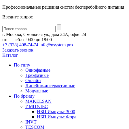
Профессиональные решения систем бесперебойного питания
Введите запрос
Введите
запрос
г. Москва, Смольная ул., дом 24А, офис 24
пн. — сб.: с 9:00 до 18:00
+7 (928) 408-74-74
info@nsystem.pro
Заказать звонок
Каталог
По типу
Однофазные
Трехфазные
Онлайн
Линейно-интерактивные
Модульные
По бренду
MAKELSAN
ИМПУЛЬС
ИБП Импульс 3000
ИБП Импульс Фора
INVT
TESCOM