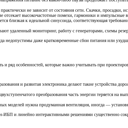
рактически не зависит от состояния сети. Скачки, просадки, и
е отсекает высокочастотные помехи, гармоники и импульсные 
тся близкая к идеальной синусоида, соответствующая требован
ют удаленный мониторинг, работу с генераторами, схемы резе
огда недопустимы даже кратковременные сбои питания или ухудш
 и ряд особенностей, которые важно учитывать при проектиро
зования и развитая электроника делают такие устройства дороже o
ухступенчатого преобразования часть энергии теряется на вып
ых моделей нужна продуманная вентиляция, иногда — установ
йн-ИБП и линейно интерактивными решениями существенно сокра