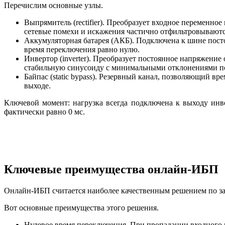
Перечислим основные узлы.
Выпрямитель (rectifier). Преобразует входное переменно
сетевые помехи и искажения частично отфильтровываютс
Аккумуляторная батарея (АКБ). Подключена к шине посто
время переключения равно нулю.
Инвертор (inverter). Преобразует постоянное напряжени
стабильную синусоиду с минимальными отклонениями по
Байпас (static bypass). Резервный канал, позволяющий в
выходе.
Ключевой момент: нагрузка всегда подключена к выходу инв
фактически равно 0 мс.
Ключевые преимущества онлайн-ИБП
Онлайн-ИБП считается наиболее качественным решением по з
Вот основные преимущества этого решения.
Нулевое время переключения. При пропадании входного н