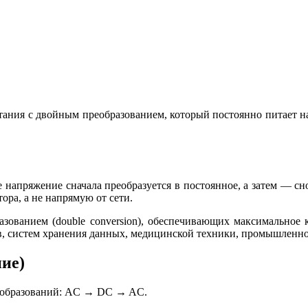
тания с двойным преобразованием, который постоянно питает на
напряжение сначала преобразуется в постоянное, а затем — сно
ртора, а не напрямую от сети.
ованием (double conversion), обеспечивающих максимальное к
ов, систем хранения данных, медицинской техники, промышленн
ие)
реобразований: AC → DC → AC.