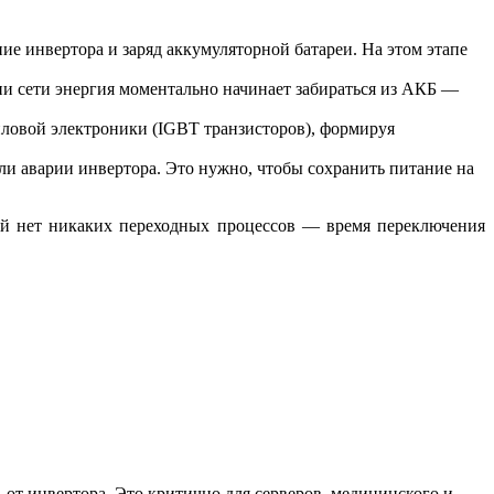
ие инвертора и заряд аккумуляторной батареи. На этом этапе
ии сети энергия моментально начинает забираться из АКБ —
иловой электроники (IGBT транзисторов), формируя
или аварии инвертора. Это нужно, чтобы сохранить питание на
рей нет никаких переходных процессов — время переключения
от инвертора. Это критично для серверов, медицинского и