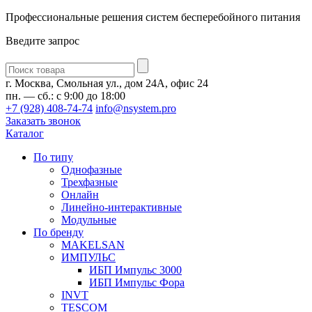
Профессиональные решения систем бесперебойного питания
Введите запрос
Введите
запрос
г. Москва, Смольная ул., дом 24А, офис 24
пн. — сб.: с 9:00 до 18:00
+7 (928) 408-74-74
info@nsystem.pro
Заказать звонок
Каталог
По типу
Однофазные
Трехфазные
Онлайн
Линейно-интерактивные
Модульные
По бренду
MAKELSAN
ИМПУЛЬС
ИБП Импульс 3000
ИБП Импульс Фора
INVT
TESCOM