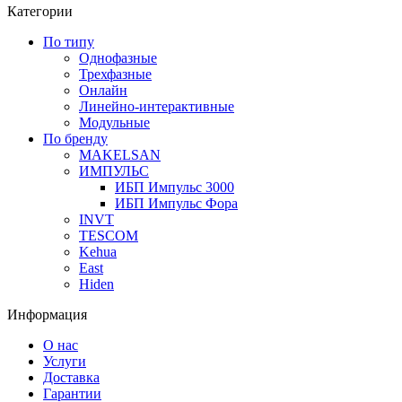
Категории
По типу
Однофазные
Трехфазные
Онлайн
Линейно-интерактивные
Модульные
По бренду
MAKELSAN
ИМПУЛЬС
ИБП Импульс 3000
ИБП Импульс Фора
INVT
TESCOM
Kehua
East
Hiden
Информация
О нас
Услуги
Доставка
Гарантии