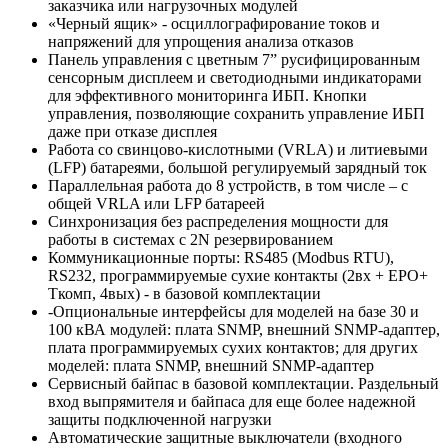
заказчика или нагрузочных модулей
«Черный ящик» - осциллографирование токов и
напряжений для упрощения анализа отказов
Панель управления с цветным 7” русифицированным
сенсорным дисплеем и светодиодными индикаторами
для эффективного мониторинга ИБП. Кнопки
управления, позволяющие сохранить управление ИБП
даже при отказе дисплея
Работа со свинцово-кислотными (VRLA) и литиевыми
(LFP) батареями, большой регулируемый зарядный ток
Параллельная работа до 8 устройств, в том числе – с
общей VRLA или LFP батареей
Синхронизация без распределения мощности для
работы в системах с 2N резервированием
Коммуникационные порты: RS485 (Modbus RTU),
RS232, программируемые сухие контакты (2вх + EPO+
Ткомп, 4вых) - в базовой комплектации
-Опциональные интерфейсы для моделей на базе 30 и
100 кВА модулей: плата SNMP, внешний SNMP-адаптер,
плата программируемых сухих контактов; для других
моделей: плата SNMP, внешний SNMP-адаптер
Сервисный байпас в базовой комплектации. Раздельный
вход выпрямителя и байпаса для еще более надежной
защиты подключенной нагрузки
Автоматические защитные выключатели (входного