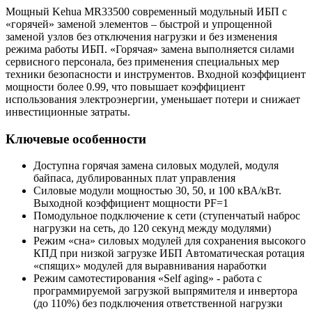
Мощный Kehua MR33500 современный модульный ИБП с
«горячей» заменой элементов – быстрой и упрощенной
заменой узлов без отключения нагрузки и без изменения
режима работы ИБП. «Горячая» замена выполняется силами
сервисного персонала, без применения специальных мер
техники безопасности и инструментов. Входной коэффициент
мощности более 0.99, что повышает коэффициент
использования электроэнергии, уменьшает потери и снижает
инвестиционные затраты.
Ключевые особенности
Доступна горячая замена cиловых модулей, модуля
байпаса, дублированных плат управления
Силовые модули мощностью 30, 50, и 100 кВА/кВт.
Выходной коэффициент мощности PF=1
Помодульное подключение к сети (ступенчатый наброс
нагрузки на сеть, до 120 секунд между модулями)
Режим «сна» силовых модулей для сохранения высокого
КПД при низкой загрузке ИБП Автоматическая ротация
«спящих» модулей для выравнивания наработки
Режим самотестирования «Self aging» - работа с
программируемой загрузкой выпрямителя и инвертора
(до 110%) без подключения ответственной нагрузки