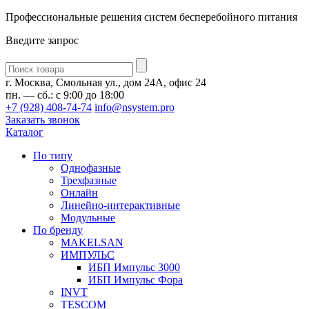
Профессиональные решения систем бесперебойного питания
Введите запрос
Введите
запрос
г. Москва, Смольная ул., дом 24А, офис 24
пн. — сб.: с 9:00 до 18:00
+7 (928) 408-74-74
info@nsystem.pro
Заказать звонок
Каталог
По типу
Однофазные
Трехфазные
Онлайн
Линейно-интерактивные
Модульные
По бренду
MAKELSAN
ИМПУЛЬС
ИБП Импульс 3000
ИБП Импульс Фора
INVT
TESCOM