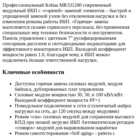
Профессиональный Kehua MR331200 современный
модульный ИБП с «горячей» заменой элементов – быстрой и
упрощенной заменой узлов без отключения нагрузки и без
изменения режима работы ИБП. «Горячая» замена
выполняется силами сервисного персонала, без применения
специальных мер техники безопасности и инструментов.
Панель управления с цветным 7” русифицированным
сенсорным дисплеем и светодиодными индикаторами для
эффективного мониторинга ИБП. Выходной коэффициент
мощности равен 1.0, благодаря чему, к ИБП можно
подключить больше ответственной нагрузки.
Ключевые особенности
Доступна горячая замена cиловых модулей, модуля
байпаса, дублированных плат управления
Силовые модули мощностью 30, 50, и 100 кВА/кВт.
Выходной коэффициент мощности PF=1
Помодульное подключение к сети (ступенчатый наброс
нагрузки на сеть, до 120 секунд между модулями)
Режим «сна» силовых модулей для сохранения высокого
КПД при низкой загрузке ИБП Автоматическая ротация
«спящих» модулей для выравнивания наработки
Режим самотестирования «Self aging» - работа с