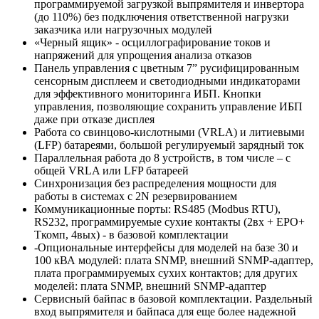
программируемой загрузкой выпрямителя и инвертора
(до 110%) без подключения ответственной нагрузки
заказчика или нагрузочных модулей
«Черный ящик» - осциллографирование токов и
напряжений для упрощения анализа отказов
Панель управления с цветным 7” русифицированным
сенсорным дисплеем и светодиодными индикаторами
для эффективного мониторинга ИБП. Кнопки
управления, позволяющие сохранить управление ИБП
даже при отказе дисплея
Работа со свинцово-кислотными (VRLA) и литиевыми
(LFP) батареями, большой регулируемый зарядный ток
Параллельная работа до 8 устройств, в том числе – с
общей VRLA или LFP батареей
Синхронизация без распределения мощности для
работы в системах с 2N резервированием
Коммуникационные порты: RS485 (Modbus RTU),
RS232, программируемые сухие контакты (2вх + EPO+
Ткомп, 4вых) - в базовой комплектации
-Опциональные интерфейсы для моделей на базе 30 и
100 кВА модулей: плата SNMP, внешний SNMP-адаптер,
плата программируемых сухих контактов; для других
моделей: плата SNMP, внешний SNMP-адаптер
Сервисный байпас в базовой комплектации. Раздельный
вход выпрямителя и байпаса для еще более надежной