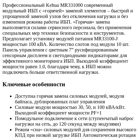
Профессиональный Kehua MR331000 современный
модульный ИБП с «горячей» заменой элементов – быстрой и
упрощенной заменой узлов без отключения нагрузки и без
изменения режима работы ИБП. «Горячая» замена
выполняется силами сервисного персонала, без применения
специальных мер техники безопасности и инструментов.
Предполагает установку модулей питания MR33100-J
мощностью 100 кВА. Количество слотов под модули 10 шт.
Панель управления с цветным 7” русифицированным
сенсорным дисплеем и светодиодными индикаторами для
эффективного мониторинга ИБП. Выходной коэффициент
мощности равен 1.0, благодаря чему, к ИБП можно
подключить больше ответственной нагрузки.
Ключевые особенности
Доступна горячая замена cиловых модулей, модуля
байпаса, дублированных плат управления
Силовые модули мощностью 30, 50, и 100 кВА/кВт.
Выходной коэффициент мощности PF=1
Помодульное подключение к сети (ступенчатый наброс
нагрузки на сеть, до 120 секунд между модулями)
Режим «сна» силовых модулей для сохранения высокого
КПД при низкой загрузке ИБП Автоматическая ротация