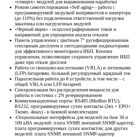
«спящих» модулей для выравнивания наработки
Режим самотестирования «Self aging» - работа с
программируемой загрузкой выпрямителя и инвертора
(до 110%) без подключения ответственной нагрузки
заказчика или нагрузочных модулей
«Черный ящик» - осциллографирование токов и
напряжений для упрощения анализа отказов
Панель управления с цветным 7” русифицированным
сенсорным дисплеем и светодиодными индикаторами
для эффективного мониторинга ИБП. Кнопки
управления, позволяющие сохранить управление ИБП
даже при отказе дисплея
Работа со свинцово-кислотными (VRLA) и литиевыми
(LFP) батареями, большой регулируемый зарядный ток
Параллельная работа до 8 устройств, в том числе – с
общей VRLA или LFP батареей
Синхронизация без распределения мощности для
работы в системах с 2N резервированием
Коммуникационные порты: RS485 (Modbus RTU),
RS232, программируемые сухие контакты (2вх + EPO+
Ткомп, 4вых) - в базовой комплектации
-Опциональные интерфейсы для моделей на базе 30 и
100 кВА модулей: плата SNMP, внешний SNMP-адаптер,
плата программируемых сухих контактов; для других
моделей: плата SNMP, внешний SNMP-адаптер