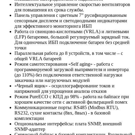
Интеллектуальное управление скоростью вентиляторов
для повышения их срока службы.
Панель управления с цветным 7” русифицированным
сенсорным дисплеем и светодиодными индикаторами
для эффективного мониторинга ИБП
Работа со свинцово-кислотными (VRLA) и литиевыми
(LFP) батареями, большой регулируемый зарядный ток.
Для одиночных ИБП подключение батареи без средней
точки
Параллельная работа до 8 устройств, в том числе – с
общей VRLA батареей
Режим самотестирования «Self aging» - работа с
программируемой загрузкой выпрямителя и инвертора
(до 110%) без подключения ответственной нагрузки
заказчика или нагрузочных модулей
«Черный ящик» - осциллографирование токов и
напряжений для упрощения анализа отказов
Режим PureECO с КПД до 98% - работа на байпасе при
хорошем качестве сети с активной фильтрацией помех
Коммуникационные порты: RS485 (Modbus RTU),
RS232, сухие контакты (8вх, 8вых) - в базовой
комплектации
Опциональные интерфейсы: плата SNMP, внешний
SNMP-адаптер
Сервисный байпас в базовой комплектации. Раздельный