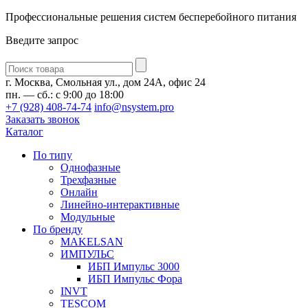
Профессиональные решения систем бесперебойного питания
Введите запрос
Введите
запрос
г. Москва, Смольная ул., дом 24А, офис 24
пн. — сб.: с 9:00 до 18:00
+7 (928) 408-74-74
info@nsystem.pro
Заказать звонок
Каталог
По типу
Однофазные
Трехфазные
Онлайн
Линейно-интерактивные
Модульные
По бренду
MAKELSAN
ИМПУЛЬС
ИБП Импульс 3000
ИБП Импульс Фора
INVT
TESCOM