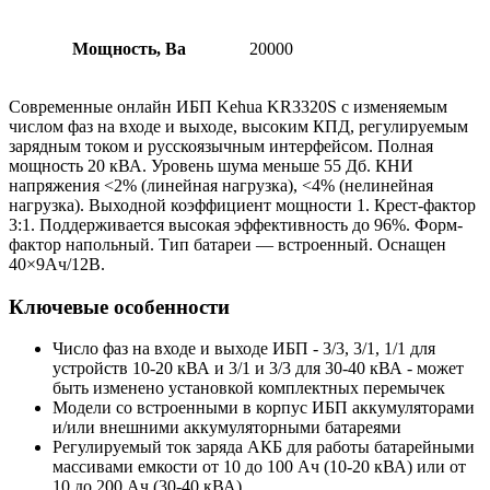
Мощность, Ва
20000
Современные онлайн ИБП Kehua KR3320S с изменяемым
числом фаз на входе и выходе, высоким КПД, регулируемым
зарядным током и русскоязычным интерфейсом. Полная
мощность 20 кВА. Уровень шума меньше 55 Дб. КНИ
напряжения <2% (линейная нагрузка), <4% (нелинейная
нагрузка). Выходной коэффициент мощности 1. Крест-фактор
3:1. Поддерживается высокая эффективность до 96%. Форм-
фактор напольный. Тип батареи — встроенный. Оснащен
40×9Aч/12В.
Ключевые особенности
Число фаз на входе и выходе ИБП - 3/3, 3/1, 1/1 для
устройств 10-20 кВА и 3/1 и 3/3 для 30-40 кВА - может
быть изменено установкой комплектных перемычек
Модели со встроенными в корпус ИБП аккумуляторами
и/или внешними аккумуляторными батареями
Регулируемый ток заряда АКБ для работы батарейными
массивами емкости от 10 до 100 Ач (10-20 кВА) или от
10 до 200 Ач (30-40 кВА)