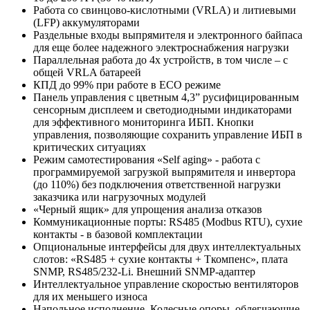
Работа со свинцово-кислотными (VRLA) и литиевыми
(LFP) аккумуляторами
Раздельные входы выпрямителя и электронного байпаса
для еще более надежного электроснабжения нагрузки
Параллельная работа до 4х устройств, в том числе – с
общей VRLA батареей
КПД до 99% при работе в ECO режиме
Панель управления с цветным 4,3” русифицированным
сенсорным дисплеем и светодиодными индикаторами
для эффективного мониторинга ИБП. Кнопки
управления, позволяющие сохранить управление ИБП в
критических ситуациях
Режим самотестирования «Self aging» - работа с
программируемой загрузкой выпрямителя и инвертора
(до 110%) без подключения ответственной нагрузки
заказчика или нагрузочных модулей
«Черный ящик» для упрощения анализа отказов
Коммуникационные порты: RS485 (Modbus RTU), сухие
контакты - в базовой комплектации
Опциональные интерфейсы для двух интеллектуальных
слотов: «RS485 + сухие контакты + Ткомпенс», плата
SNMP, RS485/232-Li. Внешний SNMP-адаптер
Интеллектуальное управление скоростью вентиляторов
для их меньшего износа
Напольное исполнение. Колесные опоры, облегчающие