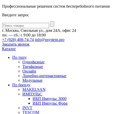
Профессиональные решения систем бесперебойного питания
Введите запрос
Введите
запрос
г. Москва, Смольная ул., дом 24А, офис 24
пн. — сб.: с 9:00 до 18:00
+7 (928) 408-74-74
info@nsystem.pro
Заказать звонок
Каталог
По типу
Однофазные
Трехфазные
Онлайн
Линейно-интерактивные
Модульные
По бренду
MAKELSAN
ИМПУЛЬС
ИБП Импульс 3000
ИБП Импульс Фора
INVT
TESCOM