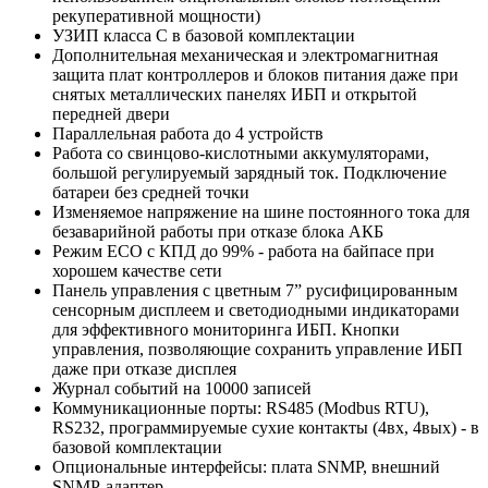
рекуперативной мощности)
УЗИП класса С в базовой комплектации
Дополнительная механическая и электромагнитная
защита плат контроллеров и блоков питания даже при
снятых металлических панелях ИБП и открытой
передней двери
Параллельная работа до 4 устройств
Работа со свинцово-кислотными аккумуляторами,
большой регулируемый зарядный ток. Подключение
батареи без средней точки
Изменяемое напряжение на шине постоянного тока для
безаварийной работы при отказе блока АКБ
Режим ECO с КПД до 99% - работа на байпасе при
хорошем качестве сети
Панель управления с цветным 7” русифицированным
сенсорным дисплеем и светодиодными индикаторами
для эффективного мониторинга ИБП. Кнопки
управления, позволяющие сохранить управление ИБП
даже при отказе дисплея
Журнал событий на 10000 записей
Коммуникационные порты: RS485 (Modbus RTU),
RS232, программируемые сухие контакты (4вх, 4вых) - в
базовой комплектации
Опциональные интерфейсы: плата SNMP, внешний
SNMP-адаптер