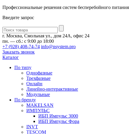
Профессиональные решения систем бесперебойного питания
Введите запрос
Введите
запрос
г. Москва, Смольная ул., дом 24А, офис 24
пн. — сб.: с 9:00 до 18:00
+7 (928) 408-74-74
info@nsystem.pro
Заказать звонок
Каталог
По типу
Однофазные
Трехфазные
Онлайн
Линейно-интерактивные
Модульные
По бренду
MAKELSAN
ИМПУЛЬС
ИБП Импульс 3000
ИБП Импульс Фора
INVT
TESCOM