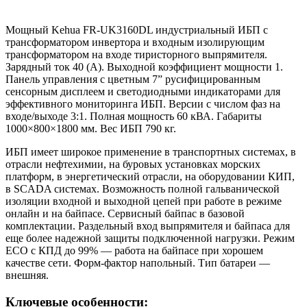
Мощный Kehua FR-UK3160DL индустриальный ИБП с
трансформатором инвертора и входным изолирующим
трансформатором на входе тиристорного выпрямителя.
Зарядный ток 40 (А). Выходной коэффициент мощности 1.
Панель управления с цветным 7” русифицированным
сенсорным дисплеем и светодиодными индикаторами для
эффективного мониторинга ИБП. Версии с числом фаз на
входе/выходе 3:1. Полная мощность 60 кВА. Габариты
1000×800×1800 мм. Вес ИБП 790 кг.
ИБП имеет широкое применение в транспортных системах, в
отрасли нефтехимии, на буровых установках морских
платформ, в энергетический отрасли, на оборудовании КИП,
в SCADA системах. Возможность полной гальванической
изоляции входной и выходной цепей при работе в режиме
онлайн и на байпасе. Сервисный байпас в базовой
комплектации. Раздельный вход выпрямителя и байпаса для
еще более надежной защиты подключенной нагрузки. Режим
ECO с КПД до 99% — работа на байпасе при хорошем
качестве сети. Форм-фактор напольный. Тип батареи —
внешняя.
Ключевые особенности: