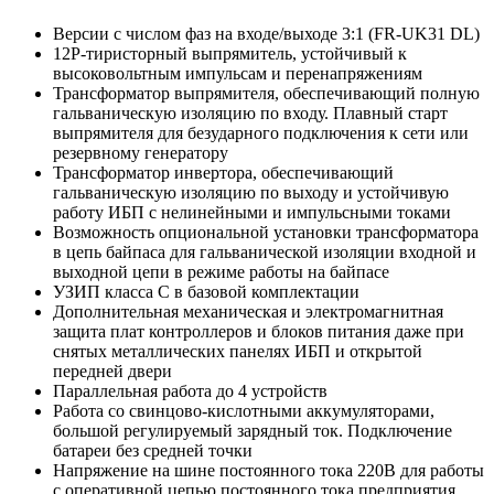
Версии с числом фаз на входе/выходе 3:1 (FR-UK31 DL)
12P-тиристорный выпрямитель, устойчивый к
высоковольтным импульсам и перенапряжениям
Трансформатор выпрямителя, обеспечивающий полную
гальваническую изоляцию по входу. Плавный старт
выпрямителя для безударного подключения к сети или
резервному генератору
Трансформатор инвертора, обеспечивающий
гальваническую изоляцию по выходу и устойчивую
работу ИБП с нелинейными и импульсными токами
Возможность опциональной установки трансформатора
в цепь байпаса для гальванической изоляции входной и
выходной цепи в режиме работы на байпасе
УЗИП класса С в базовой комплектации
Дополнительная механическая и электромагнитная
защита плат контроллеров и блоков питания даже при
снятых металлических панелях ИБП и открытой
передней двери
Параллельная работа до 4 устройств
Работа со свинцово-кислотными аккумуляторами,
большой регулируемый зарядный ток. Подключение
батареи без средней точки
Напряжение на шине постоянного тока 220В для работы
с оперативной цепью постоянного тока предприятия