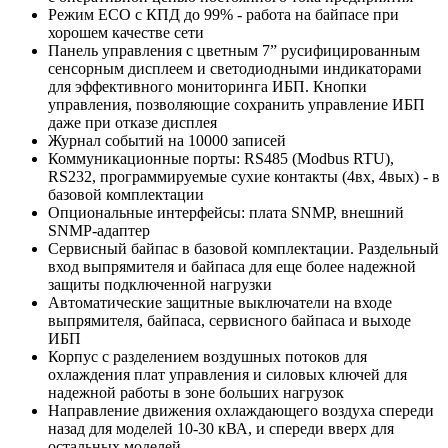
Режим ECO с КПД до 99% - работа на байпасе при
хорошем качестве сети
Панель управления с цветным 7” русифицированным
сенсорным дисплеем и светодиодными индикаторами
для эффективного мониторинга ИБП. Кнопки
управления, позволяющие сохранить управление ИБП
даже при отказе дисплея
Журнал событий на 10000 записей
Коммуникационные порты: RS485 (Modbus RTU),
RS232, программируемые сухие контакты (4вх, 4вых) - в
базовой комплектации
Опциональные интерфейсы: плата SNMP, внешний
SNMP-адаптер
Сервисный байпас в базовой комплектации. Раздельный
вход выпрямителя и байпаса для еще более надежной
защиты подключенной нагрузки
Автоматические защитные выключатели на входе
выпрямителя, байпаса, сервисного байпаса и выходе
ИБП
Корпус с разделением воздушных потоков для
охлаждения плат управления и силовых ключей для
надежной работы в зоне больших нагрузок
Направление движения охлаждающего воздуха спереди
назад для моделей 10-30 кВА, и спереди вверх для
остальных моделей