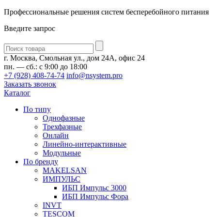
Профессиональные решения систем бесперебойного питания
Введите запрос
Введите
запрос
г. Москва, Смольная ул., дом 24А, офис 24
пн. — сб.: с 9:00 до 18:00
+7 (928) 408-74-74
info@nsystem.pro
Заказать звонок
Каталог
По типу
Однофазные
Трехфазные
Онлайн
Линейно-интерактивные
Модульные
По бренду
MAKELSAN
ИМПУЛЬС
ИБП Импульс 3000
ИБП Импульс Фора
INVT
TESCOM