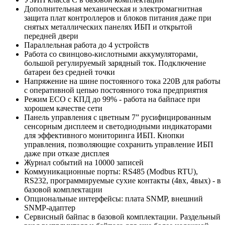
Дополнительная механическая и электромагнитная
защита плат контроллеров и блоков питания даже при
снятых металлических панелях ИБП и открытой
передней двери
Параллельная работа до 4 устройств
Работа со свинцово-кислотными аккумуляторами,
большой регулируемый зарядный ток. Подключение
батареи без средней точки
Напряжение на шине постоянного тока 220В для работы
с оперативной цепью постоянного тока предприятия
Режим ECO с КПД до 99% - работа на байпасе при
хорошем качестве сети
Панель управления с цветным 7” русифицированным
сенсорным дисплеем и светодиодными индикаторами
для эффективного мониторинга ИБП. Кнопки
управления, позволяющие сохранить управление ИБП
даже при отказе дисплея
Журнал событий на 10000 записей
Коммуникационные порты: RS485 (Modbus RTU),
RS232, программируемые сухие контакты (4вх, 4вых) - в
базовой комплектации
Опциональные интерфейсы: плата SNMP, внешний
SNMP-адаптер
Сервисный байпас в базовой комплектации. Раздельный