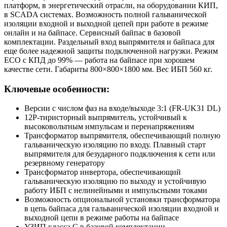
платформ, в энергетический отрасли, на оборудовании КИП,
в SCADA системах. Возможность полной гальванической
изоляции входной и выходной цепей при работе в режиме
онлайн и на байпасе. Сервисный байпас в базовой
комплектации. Раздельный вход выпрямителя и байпаса для
еще более надежной защиты подключенной нагрузки. Режим
ECO с КПД до 99% — работа на байпасе при хорошем
качестве сети. Габариты 800×800×1800 мм. Вес ИБП 560 кг.
Ключевые особенности:
Версии с числом фаз на входе/выходе 3:1 (FR-UK31 DL)
12P-тиристорный выпрямитель, устойчивый к
высоковольтным импульсам и перенапряжениям
Трансформатор выпрямителя, обеспечивающий полную
гальваническую изоляцию по входу. Плавный старт
выпрямителя для безударного подключения к сети или
резервному генератору
Трансформатор инвертора, обеспечивающий
гальваническую изоляцию по выходу и устойчивую
работу ИБП с нелинейными и импульсными токами
Возможность опциональной установки трансформатора
в цепь байпаса для гальванической изоляции входной и
выходной цепи в режиме работы на байпасе
УЗИП класса С в базовой комплектации