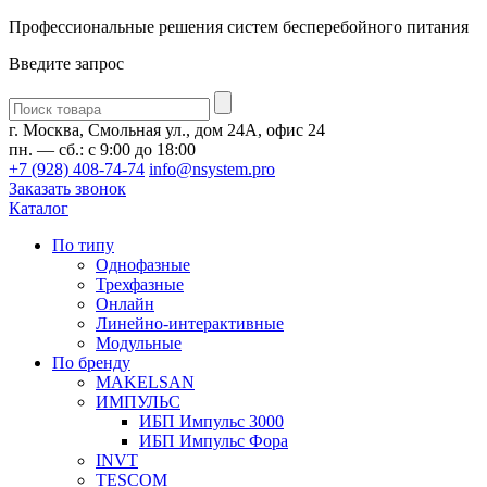
Профессиональные решения систем бесперебойного питания
Введите запрос
Введите
запрос
г. Москва, Смольная ул., дом 24А, офис 24
пн. — сб.: с 9:00 до 18:00
+7 (928) 408-74-74
info@nsystem.pro
Заказать звонок
Каталог
По типу
Однофазные
Трехфазные
Онлайн
Линейно-интерактивные
Модульные
По бренду
MAKELSAN
ИМПУЛЬС
ИБП Импульс 3000
ИБП Импульс Фора
INVT
TESCOM