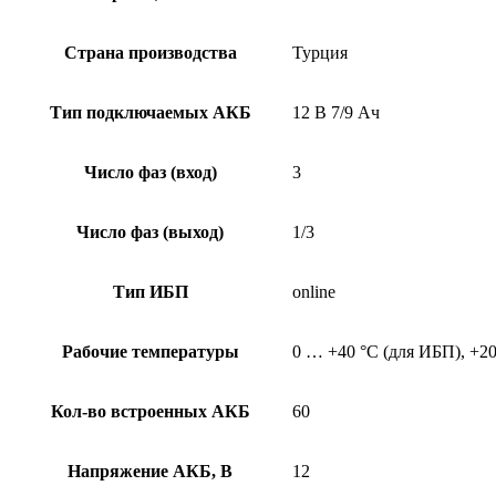
Страна производства
Турция
Тип подключаемых АКБ
12 В 7/9 Aч
Число фаз (вход)
3
Число фаз (выход)
1/3
Тип ИБП
online
Рабочие температуры
0 … +40 °C (для ИБП), +2
Кол-во встроенных АКБ
60
Напряжение АКБ, В
12