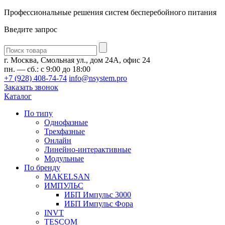
Профессиональные решения систем бесперебойного питания
Введите запрос
Введите
запрос
г. Москва, Смольная ул., дом 24А, офис 24
пн. — сб.: с 9:00 до 18:00
+7 (928) 408-74-74
info@nsystem.pro
Заказать звонок
Каталог
По типу
Однофазные
Трехфазные
Онлайн
Линейно-интерактивные
Модульные
По бренду
MAKELSAN
ИМПУЛЬС
ИБП Импульс 3000
ИБП Импульс Фора
INVT
TESCOM