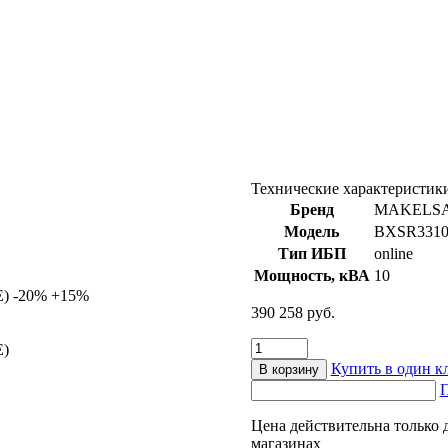
Технические характеристик
Бренд
MAKELS
Модель
BXSR331
Тип ИБП
online
Мощность, кВА
10
PE) -20% +15%
390 258
руб.
Количество
E)
товара
Купить в один к
В корзину
ИБП
П
Makelsan
Boxer
Цена действительна только 
Series
магазинах