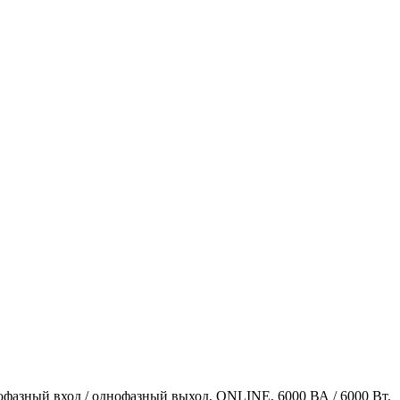
фазный вход / однофазный выход, ONLINE, 6000 ВА / 6000 Вт.