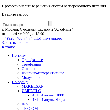
Профессиональные решения систем бесперебойного питания
Введите запрос
Введите
запрос
г. Москва, Смольная ул., дом 24А, офис 24
пн. — сб.: с 9:00 до 18:00
+7 (928) 408-74-74
info@nsystem.pro
Заказать звонок
Каталог
По типу
Однофазные
Трехфазные
Онлайн
Линейно-интерактивные
Модульные
По бренду
MAKELSAN
ИМПУЛЬС
ИБП Импульс 3000
ИБП Импульс Фора
INVT
TESCOM