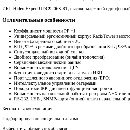
ИБП Hiden Expert UDC9206S-RT, высоконадёжный однофазный И
Отличительные особенности
Коэффициент мощности PF =1
Универсальный эргономичный корпус Rack/Tower высот
Высота батарейного кабинета 2U
КПД 95% в режиме двойного преобразования КПД 98% 
Синусоидальный выходной сигнал
Двойное преобразование (онлайн топология)
Сервисный механический байпас
Возможность подключения ДГУ
Функция холодного старта для запуска ИБП
Порт удаленного аварийного отключения (EPO)
Интеллектуальное управление батареями
Поворотный ЖК-дисплей с функцией настройки
Возможность параллельной работы с резервом N+X или
RS-232, USB , SNMP-карта (опция), плата параллельной р
Бесплатная консультация
Подбор продуктов специально для вас
Выберите удобный способ связи