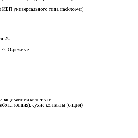
БП универсального типа (rack/tower).
ой 2U
в ЕСО-режиме
 наращиванием мощности
аботы (опция), сухие контакты (опция)