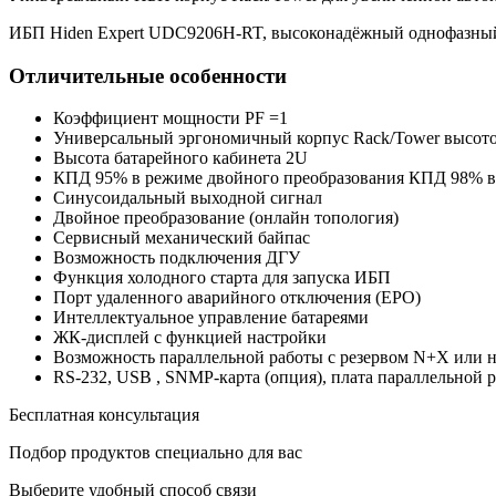
ИБП Hiden Expert UDC9206H-RT, высоконадёжный однофазный 
Отличительные особенности
Коэффициент мощности PF =1
Универсальный эргономичный корпус Rack/Tower высот
Высота батарейного кабинета 2U
КПД 95% в режиме двойного преобразования КПД 98% 
Синусоидальный выходной сигнал
Двойное преобразование (онлайн топология)
Сервисный механический байпас
Возможность подключения ДГУ
Функция холодного старта для запуска ИБП
Порт удаленного аварийного отключения (EPO)
Интеллектуальное управление батареями
ЖК-дисплей с функцией настройки
Возможность параллельной работы с резервом N+X или
RS-232, USB , SNMP-карта (опция), плата параллельной р
Бесплатная консультация
Подбор продуктов специально для вас
Выберите удобный способ связи