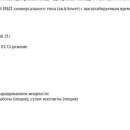
ИБП универсального типа (rack/tower) c масштабируемым врем
ой 2U
в ЕСО-режиме
 наращиванием мощности
аботы (опция), сухие контакты (опция)