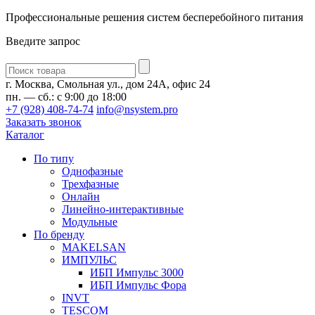
Профессиональные решения систем бесперебойного питания
Введите запрос
Введите
запрос
г. Москва, Смольная ул., дом 24А, офис 24
пн. — сб.: с 9:00 до 18:00
+7 (928) 408-74-74
info@nsystem.pro
Заказать звонок
Каталог
По типу
Однофазные
Трехфазные
Онлайн
Линейно-интерактивные
Модульные
По бренду
MAKELSAN
ИМПУЛЬС
ИБП Импульс 3000
ИБП Импульс Фора
INVT
TESCOM