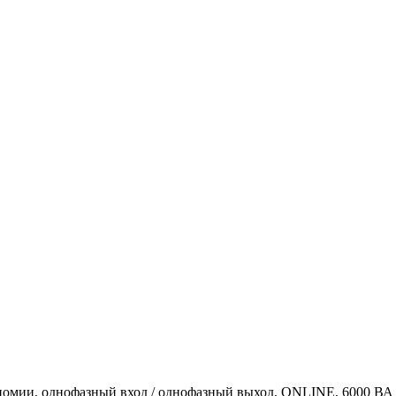
омии, однофазный вход / однофазный выход, ONLINE, 6000 ВА /