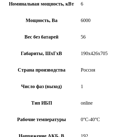
Номинальная мощность, кВт
6
Мощность, Ва
6000
Вес без батарей
56
Габариты, ШхГхВ
190x426x705
Страна производства
Россия
Число фаз (выход)
1
Тип ИБП
online
Рабочие температуры
0°C-40°C
Напряжение АКБ, В
192