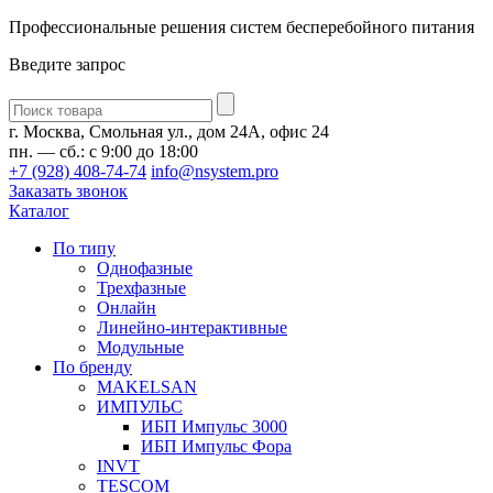
Профессиональные решения систем бесперебойного питания
Введите запрос
Введите
запрос
г. Москва, Смольная ул., дом 24А, офис 24
пн. — сб.: с 9:00 до 18:00
+7 (928) 408-74-74
info@nsystem.pro
Заказать звонок
Каталог
По типу
Однофазные
Трехфазные
Онлайн
Линейно-интерактивные
Модульные
По бренду
MAKELSAN
ИМПУЛЬС
ИБП Импульс 3000
ИБП Импульс Фора
INVT
TESCOM