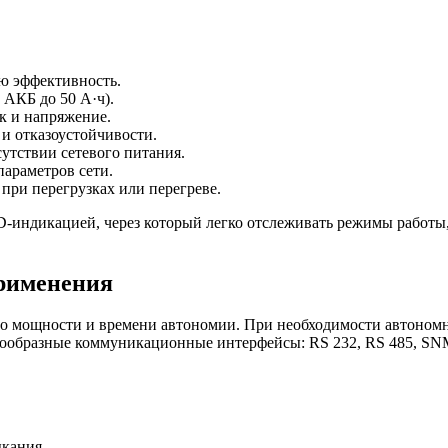
ю эффективность.
 АКБ до 50 А·ч).
к и напряжение.
и отказоустойчивости.
утствии сетевого питания.
параметров сети.
при перегрузках или перегреве.
индикацией, через который легко отслеживать режимы работы, 
рименения
ощности и времени автономии. При необходимости автономна
нообразные коммуникационные интерфейсы: RS 232, RS 485, SN
ыкания.