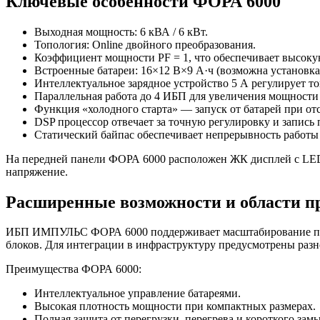
Ключевые особенности ФОРА 6000
Выходная мощность: 6 кВА / 6 кВт.
Топология: Online двойного преобразования.
Коэффициент мощности PF = 1, что обеспечивает высоку
Встроенные батареи: 16×12 В×9 А·ч (возможна установка
Интеллектуальное зарядное устройство 5 А регулирует то
Параллельная работа до 4 ИБП для увеличения мощности 
Функция «холодного старта» — запуск от батарей при отс
DSP процессор отвечает за точную регулировку и запись 
Статический байпас обеспечивает непрерывность работы 
На передней панели ФОРА 6000 расположен ЖК дисплей с LED-
напряжение.
Расширенные возможности и области п
ИБП ИМПУЛЬС ФОРА 6000 поддерживает масштабирование по м
блоков. Для интеграции в инфраструктуру предусмотрены раз
Преимущества ФОРА 6000:
Интеллектуальное управление батареями.
Высокая плотность мощности при компактных размерах.
Полная защита от перегрузки, перегрева и короткого зам