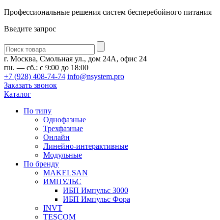
Профессиональные решения систем бесперебойного питания
Введите запрос
Введите
запрос
г. Москва, Смольная ул., дом 24А, офис 24
пн. — сб.: с 9:00 до 18:00
+7 (928) 408-74-74
info@nsystem.pro
Заказать звонок
Каталог
По типу
Однофазные
Трехфазные
Онлайн
Линейно-интерактивные
Модульные
По бренду
MAKELSAN
ИМПУЛЬС
ИБП Импульс 3000
ИБП Импульс Фора
INVT
TESCOM