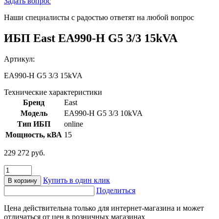
Задать вопрос
Наши специалисты с радостью ответят на любой вопрос
ИБП East EA990-H G5 3/3 15kVA
Артикул:
EA990-H G5 3/3 15kVA
Технические характеристики
Бренд
East
Модель
EA990-H G5 3/3 10kVA
Тип ИБП
online
Мощность, кВА
15
229 272
руб.
Количество
товара
Купить в один клик
В корзину
ИБП
Поделиться
East
EA990-
Цена действительна только для интернет-магазина и может
H
отличаться от цен в розничных магазинах