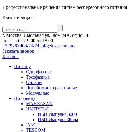
Профессиональные решения систем бесперебойного питания
Введите запрос
Введите
запрос
г. Москва, Смольная ул., дом 24А, офис 24
пн. — сб.: с 9:00 до 18:00
+7 (928) 408-74-74
info@nsystem.pro
Заказать звонок
Каталог
По типу
Однофазные
Трехфазные
Онлайн
Линейно-интерактивные
Модульные
По бренду
MAKELSAN
ИМПУЛЬС
ИБП Импульс 3000
ИБП Импульс Фора
INVT
TESCOM