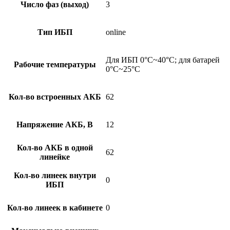
Число фаз (выход)
3
Тип ИБП
online
Для ИБП 0°C~40°C; для батарей
Рабочие температуры
0°C~25°C
Кол-во встроенных АКБ
62
Напряжение АКБ, В
12
Кол-во АКБ в одной
62
линейке
Кол-во линеек внутри
0
ИБП
Кол-во линеек в кабинете
0