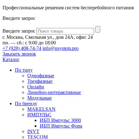
Профессиональные решения систем бесперебойного питания
Введите запрос
Введите запрос
г. Москва, Смольная ул., дом 24А, офис 24
пн. — сб.: с 9:00 до 18:00
+7 (928) 408-74-74
info@nsystem.pro
Заказать звонок
Каталог
По типу
Однофазные
Трехфазные
Онлайн
Линейно-интерактивные
Модульные
По бренду
MAKELSAN
ИМПУЛЬС
ИБП Импульс 3000
ИБП Импульс Фора
INVT
TESCOM