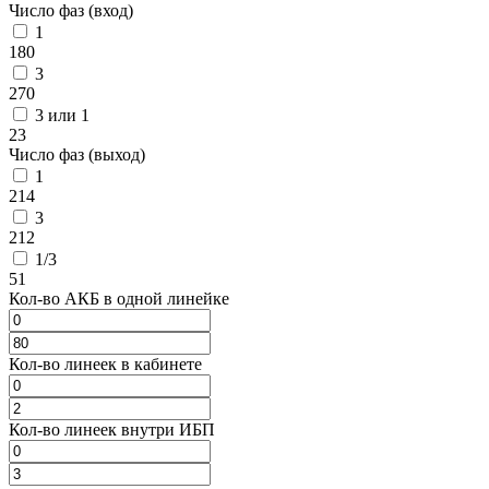
Число фаз (вход)
1
180
3
270
3 или 1
23
Число фаз (выход)
1
214
3
212
1/3
51
Кол-во АКБ в одной линейке
Кол-во линеек в кабинете
Кол-во линеек внутри ИБП