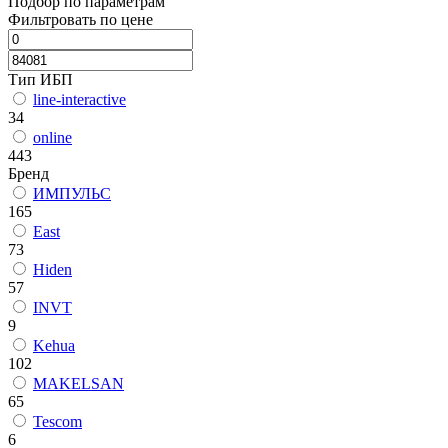
Подбор по параметрам
Фильтровать по цене
Тип ИБП
line-interactive
34
online
443
Бренд
ИМПУЛЬС
165
East
73
Hiden
57
INVT
9
Kehua
102
MAKELSAN
65
Tescom
6